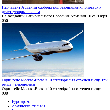
Парламент Армении одобрил ряд резонансных поправок к
действующим законам
На заседании Национального Собрания Армении 10 сентября
0
56
Один рейс Москва-Ереван 10 сентября был отменен и еще три
рейса – перенесены
Один рейс Москва-Ереван 10 сентября был отменен и еще
0
38
Курс драма
Армянские фильмы