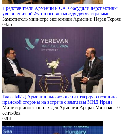
Представители Армении и ОАЭ обсудили перспективы
увеличения объёма торговли между двумя странами
Заместитель министра экономики Армении Нарек Терьян
0
325
Глава МИД Армении высоко оценил твердую позицию
иранской стороны на встрече с замглавы МИД Ирана
Министр иностранных дел Армении Арарат Мирзоян 10
сентября
0
281