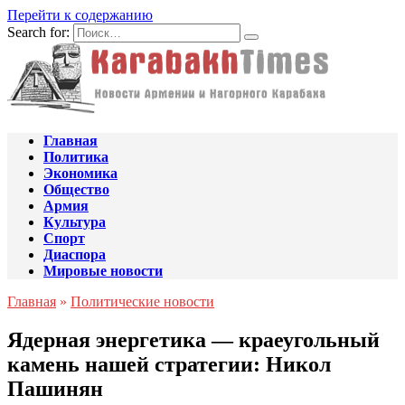
Перейти к содержанию
Search for:
Главная
Политика
Экономика
Общество
Армия
Культура
Спорт
Диаспора
Мировые новости
Главная
»
Политические новости
Ядерная энергетика — краеугольный
камень нашей стратегии: Никол
Пашинян