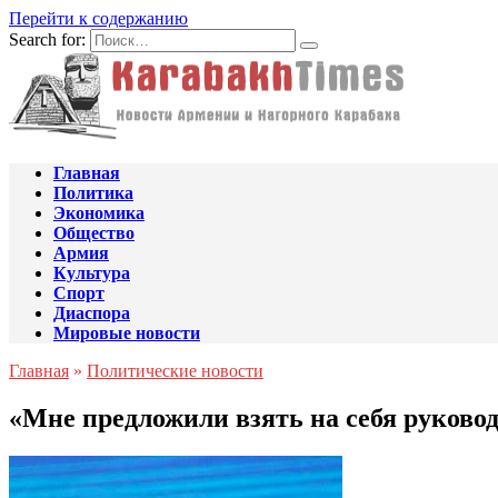
Перейти к содержанию
Search for:
Главная
Политика
Экономика
Общество
Армия
Культура
Спорт
Диаспора
Мировые новости
Главная
»
Политические новости
«Мне предложили взять на себя руково