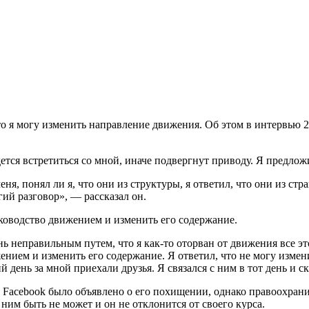
то я могу изменить направление движения. Об этом в интервью 
ется встретиться со мной, иначе подвергнут приводу. Я предложи
ня, понял ли я, что они из структуры, я ответил, что они из с
гий разговор», — рассказал он.
уководство движением и изменить его содержание.
нь неправильным путем, что я как-то оторван от движения все это
ением и изменить его содержание. Я ответил, что не могу измен
 день за мной приехали друзья. Я связался с ним в тот день и ск
в Facebook было объявлено о его похищении, однако правоохрани
с ним быть не может и он не отклонится от своего курса.