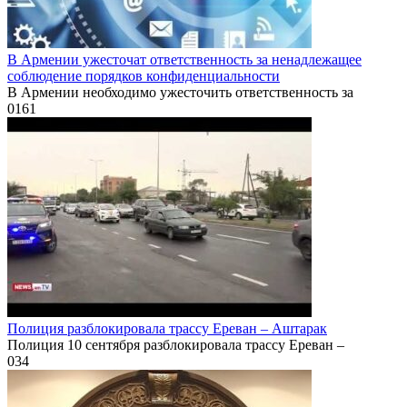
В Армении ужесточат ответственность за ненадлежащее
соблюдение порядков конфиденциальности
В Армении необходимо ужесточить ответственность за
0
161
Полиция разблокировала трассу Ереван – Аштарак
Полиция 10 сентября разблокировала трассу Ереван –
0
34