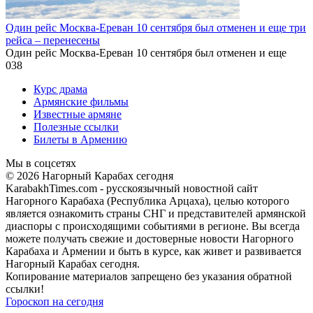
Один рейс Москва-Ереван 10 сентября был отменен и еще три
рейса – перенесены
Один рейс Москва-Ереван 10 сентября был отменен и еще
0
38
Курс драма
Армянские фильмы
Известные армяне
Полезные ссылки
Билеты в Армению
Мы в соцсетях
© 2026 Нагорный Карабах сегодня
KarabakhTimes.com - русскоязычный новостной сайт
Нагорного Карабаха (Республика Арцаха), целью которого
является ознакомить страны СНГ и представителей армянской
диаспоры с происходящими событиями в регионе. Вы всегда
можете получать свежие и достоверные новости Нагорного
Карабаха и Армении и быть в курсе, как живет и развивается
Нагорный Карабах сегодня.
Копирование материалов запрещено без указания обратной
ссылки!
Гороскоп на сегодня