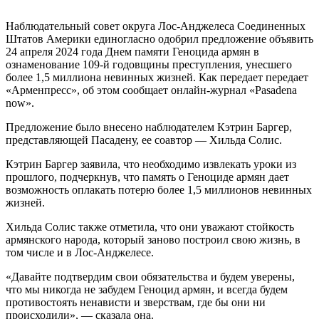
Наблюдательный совет округа Лос-Анджелеса Соединенных
Штатов Америки единогласно одобрил предложение объявить
24 апреля 2024 года Днем памяти Геноцида армян в
ознаменование 109-й годовщины преступления, унесшего
более 1,5 миллиона невинных жизней. Как передает передает
«Арменпресс», об этом сообщает онлайн-журнал «Pasadena
now».
Предложение было внесено наблюдателем Кэтрин Баргер,
представляющей Пасадену, ее соавтор — Хильда Солис.
Кэтрин Баргер заявила, что необходимо извлекать уроки из
прошлого, подчеркнув, что память о Геноциде армян дает
возможность оплакать потерю более 1,5 миллионов невинных
жизней.
Хильда Солис также отметила, что они уважают стойкость
армянского народа, который заново построил свою жизнь, в
том числе и в Лос-Анджелесе.
«Давайте подтвердим свои обязательства и будем уверены,
что мы никогда не забудем Геноцид армян, и всегда будем
противостоять ненависти и зверствам, где бы они ни
происходили», — сказала она.