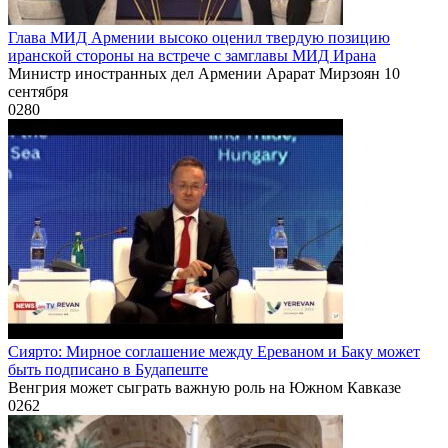
Глава МИД Армении высоко оценил твердую позицию
иранской стороны на встрече с замглавы МИД Ирана
Министр иностранных дел Армении Арарат Мирзоян 10
сентября
0
280
Сиярто: Мирное соглашение между Ереваном и Баку может
быть подписано в Будапеште
Венгрия может сыграть важную роль на Южном Кавказе
0
262