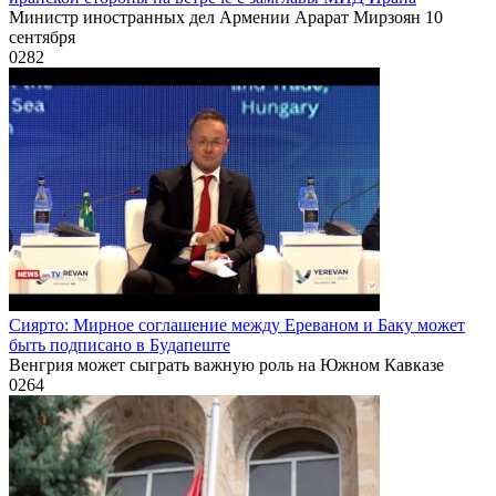
Министр иностранных дел Армении Арарат Мирзоян 10
сентября
0
282
Сиярто: Мирное соглашение между Ереваном и Баку может
быть подписано в Будапеште
Венгрия может сыграть важную роль на Южном Кавказе
0
264