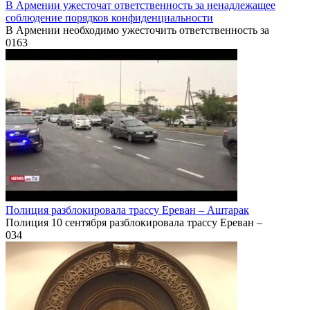
В Армении ужесточат ответственность за ненадлежащее
соблюдение порядков конфиденциальности
В Армении необходимо ужесточить ответственность за
0
163
Полиция разблокировала трассу Ереван – Аштарак
Полиция 10 сентября разблокировала трассу Ереван –
0
34