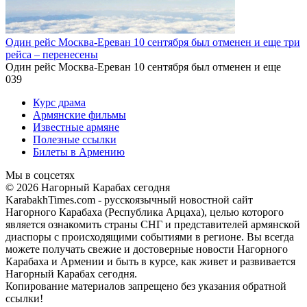
Один рейс Москва-Ереван 10 сентября был отменен и еще три
рейса – перенесены
Один рейс Москва-Ереван 10 сентября был отменен и еще
0
39
Курс драма
Армянские фильмы
Известные армяне
Полезные ссылки
Билеты в Армению
Мы в соцсетях
© 2026 Нагорный Карабах сегодня
KarabakhTimes.com - русскоязычный новостной сайт
Нагорного Карабаха (Республика Арцаха), целью которого
является ознакомить страны СНГ и представителей армянской
диаспоры с происходящими событиями в регионе. Вы всегда
можете получать свежие и достоверные новости Нагорного
Карабаха и Армении и быть в курсе, как живет и развивается
Нагорный Карабах сегодня.
Копирование материалов запрещено без указания обратной
ссылки!