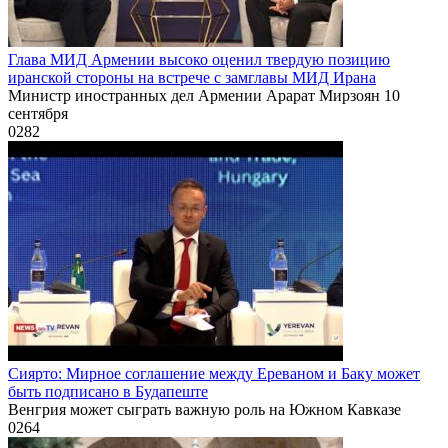
Глава МИД Армении высоко оценил твердую позицию
иранской стороны на встрече с замглавы МИД Ирана
Министр иностранных дел Армении Арарат Мирзоян 10
сентября
0
282
Сиярто: Мирное соглашение между Ереваном и Баку может
быть подписано в Будапеште
Венгрия может сыграть важную роль на Южном Кавказе
0
264