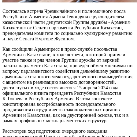
Состоялась встреча Чрезвычайного и полномочного посла
Республики Армения Армена Гевондяна с руководителем
казахстанской части депутатской Группы дружбы «Армения-
Казахстан» от Сената парламента Республики Казахстан,
председателем комитета по социально-культурному развитию
и науке Сената Нурторе Жусипом.
Как сообщили Арменпресс в пресс-службе посольства
Армении в Казахстане, в ходе встречи, в которой приняли
участие также и ряд членов Группы дружбы от верхней
палаты парламента Казахстана, проведён обмен мнениями по
вопросу парламентского содействия дальнейшему развитию
армяно-казахстанского межгосударственного взаимодействия,
с акцентом на реализацию высоких договорённостей,
достигнутых в ходе состоявшегося 15 апреля 2024 года
официального визита президента Республики Казахстан
К.Токаева в Республику Армения. В этом контексте
констатирована востребованность последовательного
продвижения сотрудничества законодательных органов
Армении и Казахстана, как на двусторонней основе, так и в
рамках профильных межпарламентских структур.
Рассмотрен ход подготовки очередного заседания
межпарламентской Группы дружбы «Армения-Казахстан», а