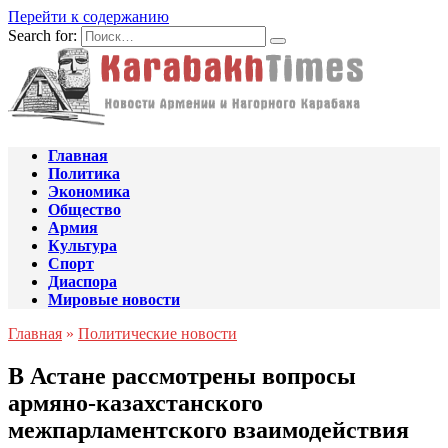
Перейти к содержанию
Search for:
Главная
Политика
Экономика
Общество
Армия
Культура
Спорт
Диаспора
Мировые новости
Главная
»
Политические новости
В Астане рассмотрены вопросы
армяно-казахстанского
межпарламентского взаимодействия