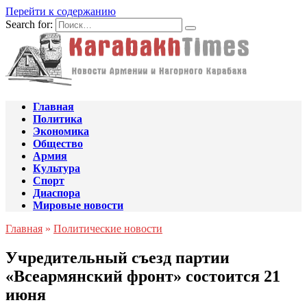
Перейти к содержанию
Search for:
Главная
Политика
Экономика
Общество
Армия
Культура
Спорт
Диаспора
Мировые новости
Главная
»
Политические новости
Учредительный съезд партии
«Всеармянский фронт» состоится 21
июня