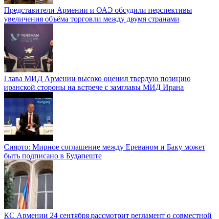
Представители Армении и ОАЭ обсудили перспективы
увеличения объёма торговли между двумя странами
Глава МИД Армении высоко оценил твердую позицию
иранской стороны на встрече с замглавы МИД Ирана
Сиярто: Мирное соглашение между Ереваном и Баку может
быть подписано в Будапеште
КС Армении 24 сентября рассмотрит регламент о совместной