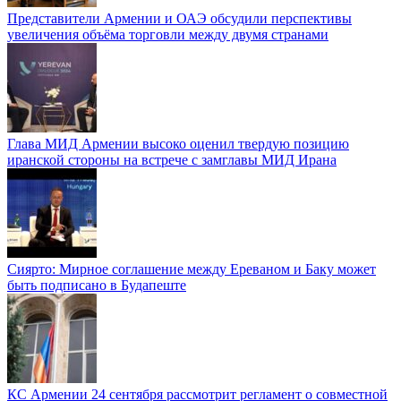
Представители Армении и ОАЭ обсудили перспективы
увеличения объёма торговли между двумя странами
Глава МИД Армении высоко оценил твердую позицию
иранской стороны на встрече с замглавы МИД Ирана
Сиярто: Мирное соглашение между Ереваном и Баку может
быть подписано в Будапеште
КС Армении 24 сентября рассмотрит регламент о совместной