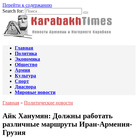
Перейти к содержанию
Search for:
Главная
Политика
Экономика
Общество
Армия
Культура
Спорт
Диаспора
Мировые новости
Главная
»
Политические новости
Айк Ханумян: Должны работать
различные маршруты Иран-Армения-
Грузия