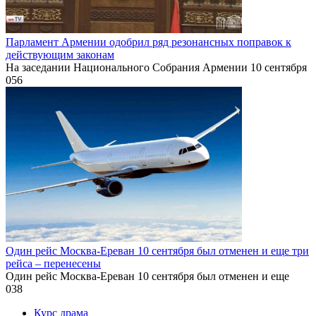
Парламент Армении одобрил ряд резонансных поправок к
действующим законам
На заседании Национального Собрания Армении 10 сентября
0
56
Один рейс Москва-Ереван 10 сентября был отменен и еще три
рейса – перенесены
Один рейс Москва-Ереван 10 сентября был отменен и еще
0
38
Курс драма