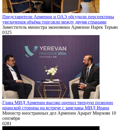
Представители Армении и ОАЭ обсудили перспективы
увеличения объёма торговли между двумя странами
Заместитель министра экономики Армении Нарек Терьян
0
325
Глава МИД Армении высоко оценил твердую позицию
иранской стороны на встрече с замглавы МИД Ирана
Министр иностранных дел Армении Арарат Мирзоян 10
сентября
0
281