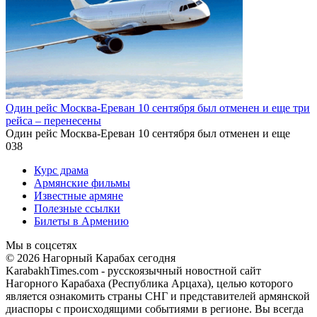
Один рейс Москва-Ереван 10 сентября был отменен и еще три
рейса – перенесены
Один рейс Москва-Ереван 10 сентября был отменен и еще
0
38
Курс драма
Армянские фильмы
Известные армяне
Полезные ссылки
Билеты в Армению
Мы в соцсетях
© 2026 Нагорный Карабах сегодня
KarabakhTimes.com - русскоязычный новостной сайт
Нагорного Карабаха (Республика Арцаха), целью которого
является ознакомить страны СНГ и представителей армянской
диаспоры с происходящими событиями в регионе. Вы всегда