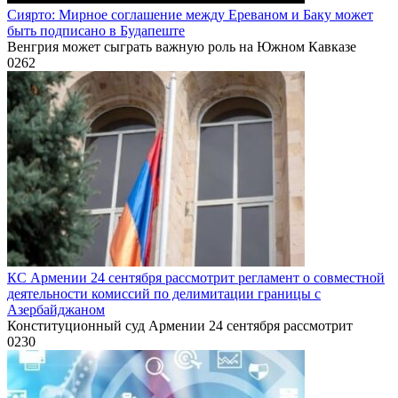
Сиярто: Мирное соглашение между Ереваном и Баку может
быть подписано в Будапеште
Венгрия может сыграть важную роль на Южном Кавказе
0
262
КС Армении 24 сентября рассмотрит регламент о совместной
деятельности комиссий по делимитации границы с
Азербайджаном
Конституционный суд Армении 24 сентября рассмотрит
0
230