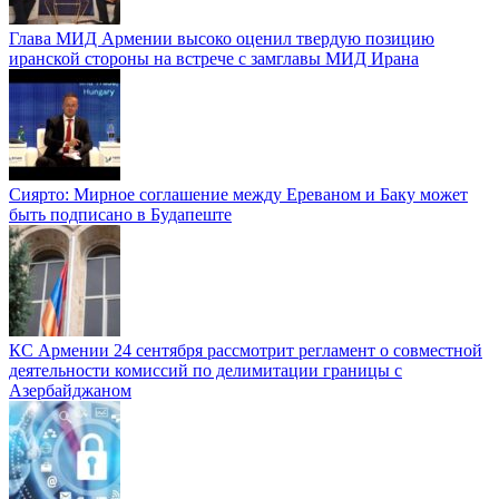
Глава МИД Армении высоко оценил твердую позицию
иранской стороны на встрече с замглавы МИД Ирана
Сиярто: Мирное соглашение между Ереваном и Баку может
быть подписано в Будапеште
КС Армении 24 сентября рассмотрит регламент о совместной
деятельности комиссий по делимитации границы с
Азербайджаном