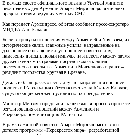
В рамках своего официального визита в Уругвай министр
иностранных дел Армении Арарат Мирзоян дал интервью
представителям ведущих местных СМИ.
Как передает Арменпресс, об этом сообщает пресс-секретарь
МИД РА Ани Бадалян.
Были затронуты отношения между Арменией и Уругваем, их
исторические связи, взаимные усилия, направленные на
дальнейшее обогащение двусторонней повестки дня,
намерения придать новый импульс партнерству между двумя
дружественными странами посредством открытия
постоянного посольства Армении в Монтевидео и ранее –
резидент-посольства Уругвая в Ереване.
Детально были рассмотрены другие направления внешней
политики РА, ситуация с безопасностью на Южном Кавказе,
существующие вызовы и усилия по их преодолению.
Министр Мирзоян представил ключевые вопросы в процессе
регулирования отношений между Арменией и
Азербайджаном и позицию РА по ним.
В рамках мирной повестки Арарат Мирзоян рассказал о
деталях программы «Перекресток мира», разработанной