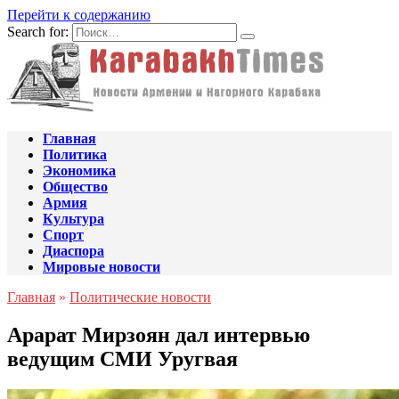
Перейти к содержанию
Search for:
Главная
Политика
Экономика
Общество
Армия
Культура
Спорт
Диаспора
Мировые новости
Главная
»
Политические новости
Арарат Мирзоян дал интервью
ведущим СМИ Уругвая