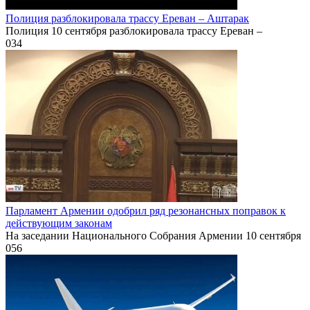
Полиция разблокировала трассу Ереван – Аштарак
Полиция 10 сентября разблокировала трассу Ереван –
0
34
Парламент Армении одобрил ряд резонансных поправок к
действующим законам
На заседании Национального Собрания Армении 10 сентября
0
56