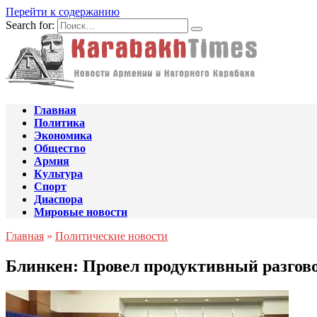
Перейти к содержанию
Search for:
Главная
Политика
Экономика
Общество
Армия
Культура
Спорт
Диаспора
Мировые новости
Главная
»
Политические новости
Блинкен: Провел продуктивный разгов