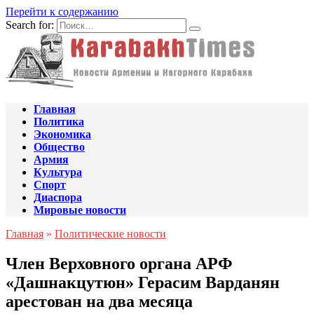
Перейти к содержанию
Search for:
Главная
Политика
Экономика
Общество
Армия
Культура
Спорт
Диаспора
Мировые новости
Главная
»
Политические новости
Член Верховного органа АРФ
«Дашнакцутюн» Герасим Варданян
арестован на два месяца