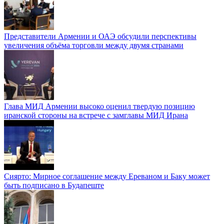
Представители Армении и ОАЭ обсудили перспективы
увеличения объёма торговли между двумя странами
Глава МИД Армении высоко оценил твердую позицию
иранской стороны на встрече с замглавы МИД Ирана
Сиярто: Мирное соглашение между Ереваном и Баку может
быть подписано в Будапеште