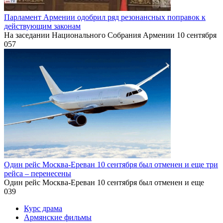
Парламент Армении одобрил ряд резонансных поправок к
действующим законам
На заседании Национального Собрания Армении 10 сентября
0
57
Один рейс Москва-Ереван 10 сентября был отменен и еще три
рейса – перенесены
Один рейс Москва-Ереван 10 сентября был отменен и еще
0
39
Курс драма
Армянские фильмы