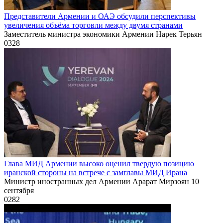
Представители Армении и ОАЭ обсудили перспективы
увеличения объёма торговли между двумя странами
Заместитель министра экономики Армении Нарек Терьян
0
328
Глава МИД Армении высоко оценил твердую позицию
иранской стороны на встрече с замглавы МИД Ирана
Министр иностранных дел Армении Арарат Мирзоян 10
сентября
0
282