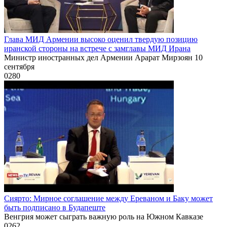
Глава МИД Армении высоко оценил твердую позицию
иранской стороны на встрече с замглавы МИД Ирана
Министр иностранных дел Армении Арарат Мирзоян 10
сентября
0
280
Сиярто: Мирное соглашение между Ереваном и Баку может
быть подписано в Будапеште
Венгрия может сыграть важную роль на Южном Кавказе
0
262