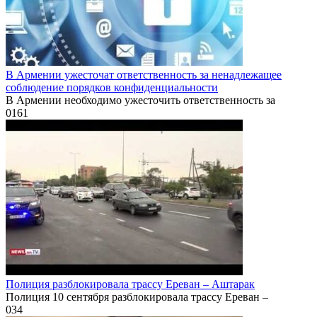
В Армении ужесточат ответственность за ненадлежащее
соблюдение порядков конфиденциальности
В Армении необходимо ужесточить ответственность за
0
161
Полиция разблокировала трассу Ереван – Аштарак
Полиция 10 сентября разблокировала трассу Ереван –
0
34