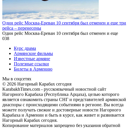
Один рейс Москва-Ереван 10 сентября был отменен и еще три
рейса – перенесены
Один рейс Москва-Ереван 10 сентября был отменен и еще
0
38
Курс драма
Армянские фильмы
Известные армяне
Полезные ссылки
Билеты в Армению
Мы в соцсетях
© 2026 Нагорный Карабах сегодня
KarabakhTimes.com - русскоязычный новостной сайт
Нагорного Карабаха (Республика Арцаха), целью которого
является ознакомить страны СНГ и представителей армянской
диаспоры с происходящими событиями в регионе. Вы всегда
можете получать свежие и достоверные новости Нагорного
Карабаха и Армении и быть в курсе, как живет и развивается
Нагорный Карабах сегодня.
Копирование материалов запрещено без указания обратной