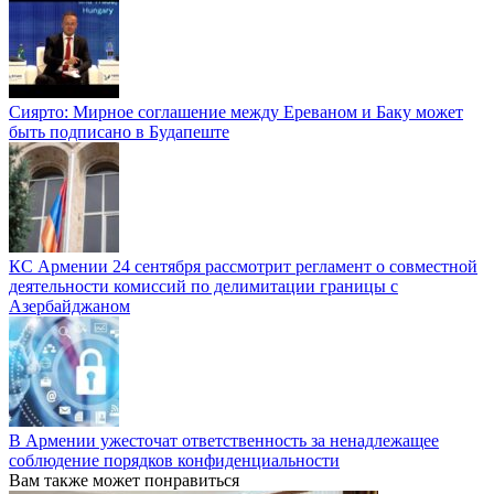
Сиярто: Мирное соглашение между Ереваном и Баку может
быть подписано в Будапеште
КС Армении 24 сентября рассмотрит регламент о совместной
деятельности комиссий по делимитации границы с
Азербайджаном
В Армении ужесточат ответственность за ненадлежащее
соблюдение порядков конфиденциальности
Вам также может понравиться