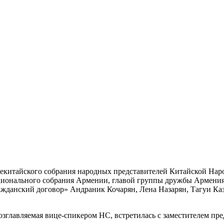
екитайского собрания народных представителей Китайской Нар
ационального собрания Армении, главой группы дружбы Армен
ражданский договор» Андраник Кочарян, Лена Назарян, Тагуи К
зглавляемая вице-спикером НС, встретилась с заместителем пр