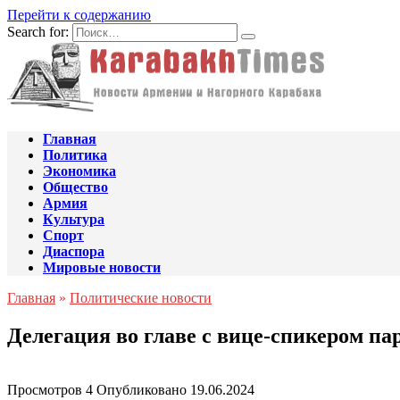
Перейти к содержанию
Search for:
Главная
Политика
Экономика
Общество
Армия
Культура
Спорт
Диаспора
Мировые новости
Главная
»
Политические новости
Делегация во главе с вице-спикером п
Просмотров
4
Опубликовано
19.06.2024