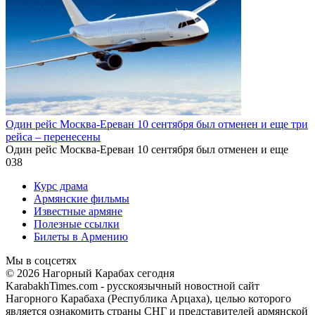
Один рейс Москва-Ереван 10 сентября был отменен и еще три
рейса – перенесены
Один рейс Москва-Ереван 10 сентября был отменен и еще
0
38
Курс драма
Армянские фильмы
Известные армяне
Полезные ссылки
Билеты в Армению
Мы в соцсетях
© 2026 Нагорный Карабах сегодня
KarabakhTimes.com - русскоязычный новостной сайт
Нагорного Карабаха (Республика Арцаха), целью которого
является ознакомить страны СНГ и представителей армянской