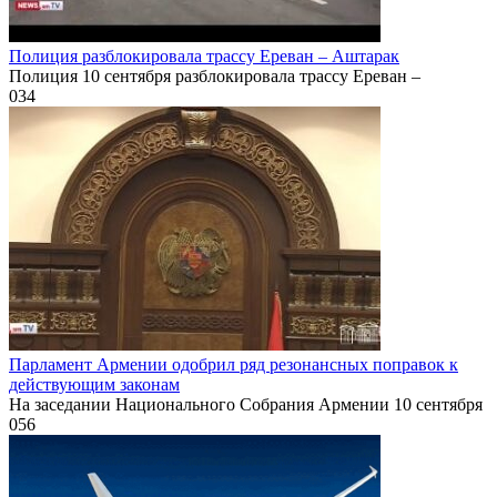
Полиция разблокировала трассу Ереван – Аштарак
Полиция 10 сентября разблокировала трассу Ереван –
0
34
Парламент Армении одобрил ряд резонансных поправок к
действующим законам
На заседании Национального Собрания Армении 10 сентября
0
56