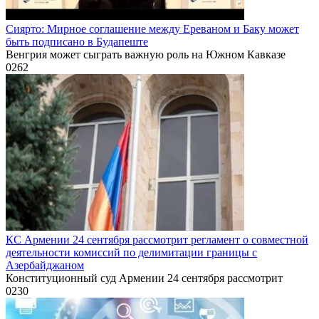
Сиярто: Мирное соглашение между Ереваном и Баку может
быть подписано в Будапеште
Венгрия может сыграть важную роль на Южном Кавказе
0
262
КС Армении 24 сентября рассмотрит регламент о совместной
деятельности комиссий по делимитации границы с
Азербайджаном
Конституционный суд Армении 24 сентября рассмотрит
0
230