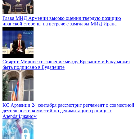
Глава МИД Армении высоко оценил твердую позицию
иранской стороны на встрече с замглавы МИД Ирана
Сиярто: Мирное соглашение между Ереваном и Баку может
быть подписано в Будапеште
КС Армении 24 сентября рассмотрит регламент о совместной
деятельности комиссий по делимитации границы с
Азербайджаном