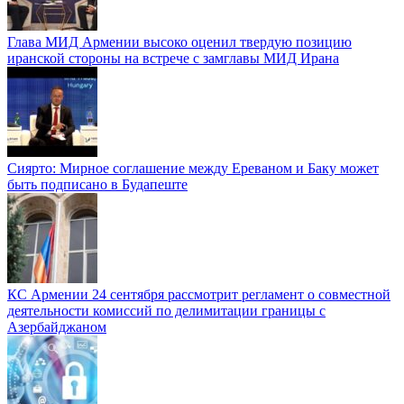
Глава МИД Армении высоко оценил твердую позицию
иранской стороны на встрече с замглавы МИД Ирана
Сиярто: Мирное соглашение между Ереваном и Баку может
быть подписано в Будапеште
КС Армении 24 сентября рассмотрит регламент о совместной
деятельности комиссий по делимитации границы с
Азербайджаном