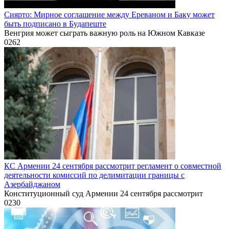
Сиярто: Мирное соглашение между Ереваном и Баку может
быть подписано в Будапеште
Венгрия может сыграть важную роль на Южном Кавказе
0
262
КС Армении 24 сентября рассмотрит регламент о совместной
деятельности комиссий по делимитации границы с
Азербайджаном
Конституционный суд Армении 24 сентября рассмотрит
0
230