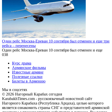
Один рейс Москва-Ереван 10 сентября был отменен и еще три
рейса – перенесены
Один рейс Москва-Ереван 10 сентября был отменен и еще
0
38
Курс драма
Армянские фильмы
Известные армяне
Полезные ссылки
Билеты в Армению
Мы в соцсетях
© 2026 Нагорный Карабах сегодня
KarabakhTimes.com - русскоязычный новостной сайт
Нагорного Карабаха (Республика Арцаха), целью которого
является ознакомить страны СНГ и представителей армянской