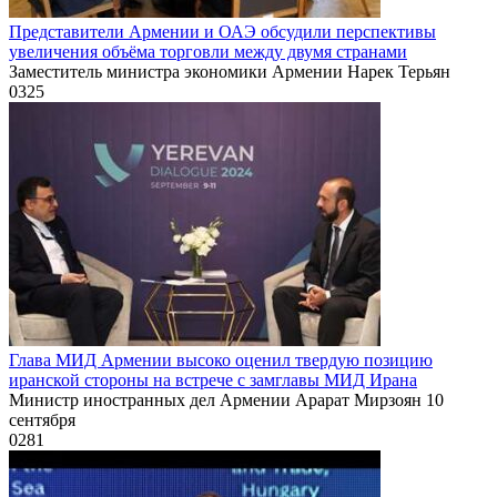
Представители Армении и ОАЭ обсудили перспективы
увеличения объёма торговли между двумя странами
Заместитель министра экономики Армении Нарек Терьян
0
325
Глава МИД Армении высоко оценил твердую позицию
иранской стороны на встрече с замглавы МИД Ирана
Министр иностранных дел Армении Арарат Мирзоян 10
сентября
0
281