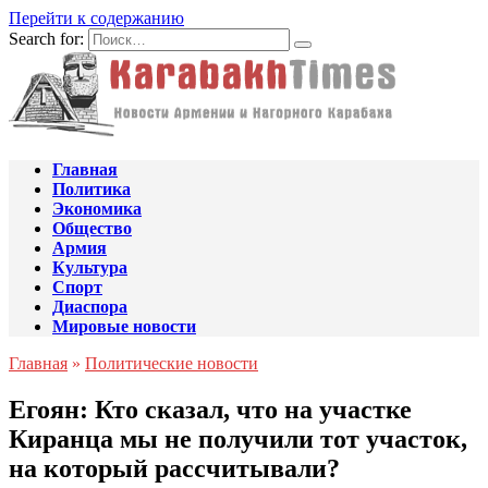
Перейти к содержанию
Search for:
Главная
Политика
Экономика
Общество
Армия
Культура
Спорт
Диаспора
Мировые новости
Главная
»
Политические новости
Егоян: Кто сказал, что на участке
Киранца мы не получили тот участок,
на который рассчитывали?