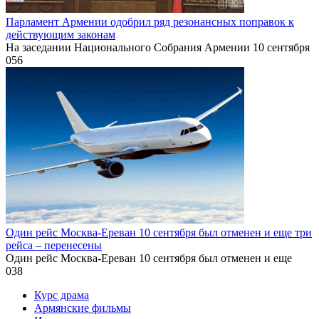
Парламент Армении одобрил ряд резонансных поправок к
действующим законам
На заседании Национального Собрания Армении 10 сентября
0
56
Один рейс Москва-Ереван 10 сентября был отменен и еще три
рейса – перенесены
Один рейс Москва-Ереван 10 сентября был отменен и еще
0
38
Курс драма
Армянские фильмы