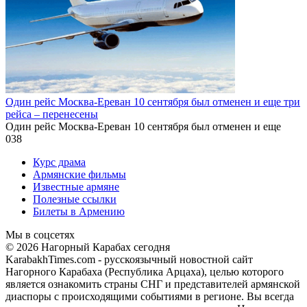
Один рейс Москва-Ереван 10 сентября был отменен и еще три
рейса – перенесены
Один рейс Москва-Ереван 10 сентября был отменен и еще
0
38
Курс драма
Армянские фильмы
Известные армяне
Полезные ссылки
Билеты в Армению
Мы в соцсетях
© 2026 Нагорный Карабах сегодня
KarabakhTimes.com - русскоязычный новостной сайт
Нагорного Карабаха (Республика Арцаха), целью которого
является ознакомить страны СНГ и представителей армянской
диаспоры с происходящими событиями в регионе. Вы всегда