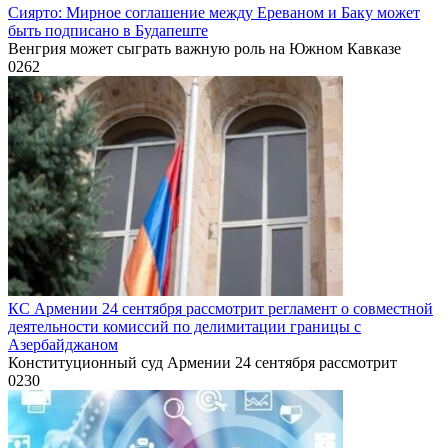
Сиярто: Мирное соглашение между Ереваном и Баку может
быть подписано в Будапеште
Венгрия может сыграть важную роль на Южном Кавказе
0
262
КС Армении 24 сентября рассмотрит регламент о совместной
деятельности комиссий по делимитации границы с
Азербайджаном
Конституционный суд Армении 24 сентября рассмотрит
0
230