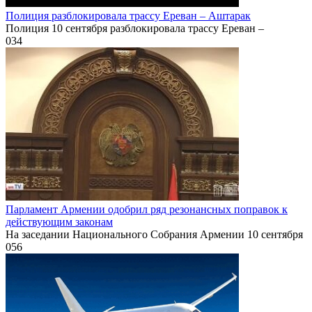
Полиция разблокировала трассу Ереван – Аштарак
Полиция 10 сентября разблокировала трассу Ереван –
0
34
Парламент Армении одобрил ряд резонансных поправок к
действующим законам
На заседании Национального Собрания Армении 10 сентября
0
56