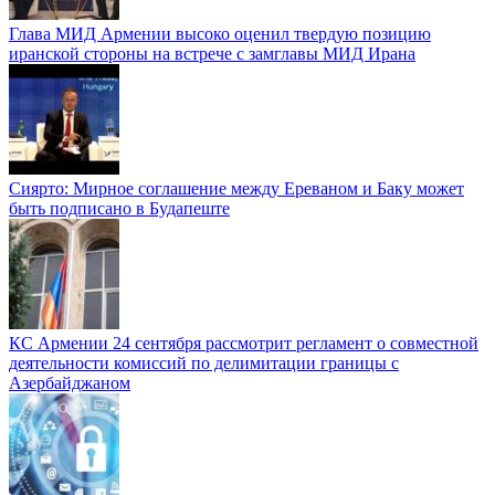
Глава МИД Армении высоко оценил твердую позицию
иранской стороны на встрече с замглавы МИД Ирана
Сиярто: Мирное соглашение между Ереваном и Баку может
быть подписано в Будапеште
КС Армении 24 сентября рассмотрит регламент о совместной
деятельности комиссий по делимитации границы с
Азербайджаном