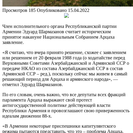
Просмотров
185
Опубликовано
15.04.2022
Член исполнительного органа Республиканской партии
Армении Эдуард Шармазанов считает историческим
принятое накануне Национальным Собранием Арцаха
заявление.
«Я считаю, что вчера принято решение, схожее с заявлением
или решением от 20 февраля 1988 года (о ходатайстве перед
Верховными Советами Азербайджанской и Армянской ССР о
передаче НКАО из состава Азербайджанской ССР в состав
Армянской ССР – ред.), поскольку сейчас мы живем в самый
решающий период для Арцаха и армянского народа», —
отметил Эдуард Шармазанов.
По его словам, очень важно, что все депутаты всех фракций
парламента Арцаха выражают свой протест
антигосударственной политике действующей власти
Республики Армения и провозглашают свою приверженность
идеалам движении 88-х.
«В Армении некоторые приспешники капитулянтского
режима пытаются представить, что это – проблема Арцаха,