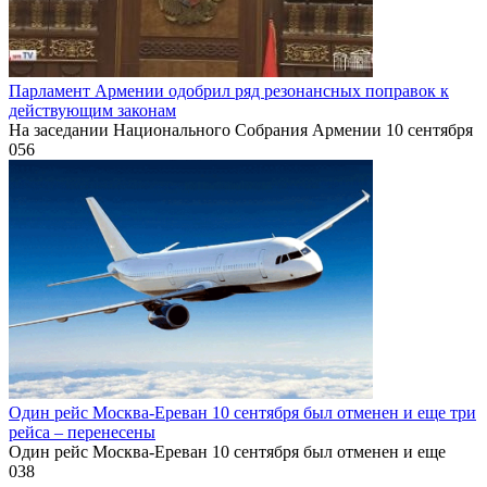
Парламент Армении одобрил ряд резонансных поправок к
действующим законам
На заседании Национального Собрания Армении 10 сентября
0
56
Один рейс Москва-Ереван 10 сентября был отменен и еще три
рейса – перенесены
Один рейс Москва-Ереван 10 сентября был отменен и еще
0
38