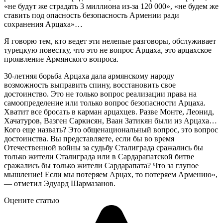
«не будут же страдать 3 миллиона из-за 120 000», «не будем же
ставить под опасность безопасность Армении ради
сохранения Арцаха»…
Я говорю тем, кто ведет эти нелепые разговоры, обслуживает
турецкую повестку, что это не вопрос Арцаха, это арцахское
проявление Армянского вопроса.
30-летняя борьба Арцаха дала армянскому народу
возможность выправить спину, восстановить свое
достоинство. Это не только вопрос реализации права на
самоопределение или только вопрос безопасности Арцаха.
Хватит все бросать в карман арцахцев. Разве Монте, Леонид,
Хачатуров, Вазген Саркисян, Ваан Затикян были из Арцаха…
Кого еще назвать? Это общенациональный вопрос, это вопрос
достоинства. Вы представляете, если бы во время
Отечественной войны за судьбу Сталиграда сражались бы
только жители Сталиграда или в Сардарапатской битве
сражались бы только жители Сардарапата? Что за глупое
мышление! Если мы потеряем Арцах, то потеряем Армению»,
— отметил Эдуард Шармазанов.
Оцените статью