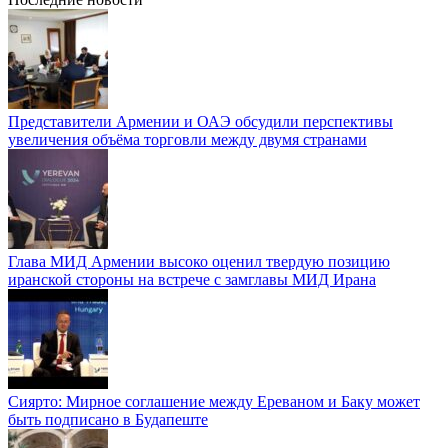
Представители Армении и ОАЭ обсудили перспективы
увеличения объёма торговли между двумя странами
Глава МИД Армении высоко оценил твердую позицию
иранской стороны на встрече с замглавы МИД Ирана
Сиярто: Мирное соглашение между Ереваном и Баку может
быть подписано в Будапеште