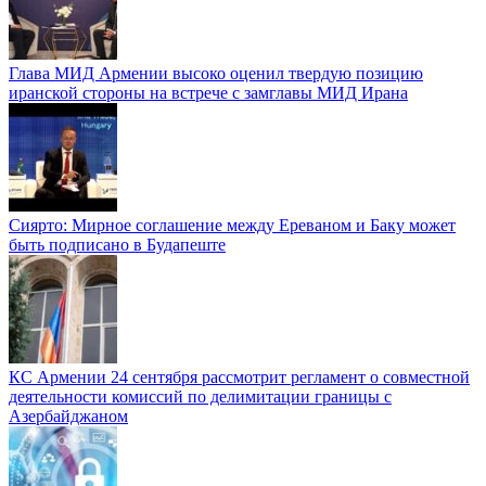
Глава МИД Армении высоко оценил твердую позицию
иранской стороны на встрече с замглавы МИД Ирана
Сиярто: Мирное соглашение между Ереваном и Баку может
быть подписано в Будапеште
КС Армении 24 сентября рассмотрит регламент о совместной
деятельности комиссий по делимитации границы с
Азербайджаном