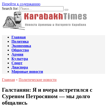
Перейти к содержанию
Search for:
Главная
Политика
Экономика
Общество
Армия
Культура
Спорт
Диаспора
Мировые новости
Главная
»
Политические новости
Галстанян: Я и вчера встретился с
Суреном Петросяном — мы долго
общались