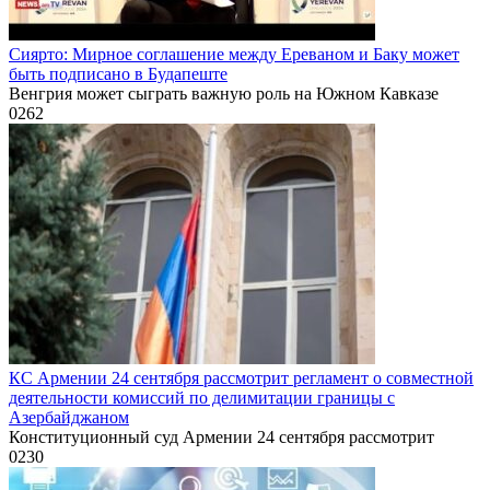
Сиярто: Мирное соглашение между Ереваном и Баку может
быть подписано в Будапеште
Венгрия может сыграть важную роль на Южном Кавказе
0
262
КС Армении 24 сентября рассмотрит регламент о совместной
деятельности комиссий по делимитации границы с
Азербайджаном
Конституционный суд Армении 24 сентября рассмотрит
0
230