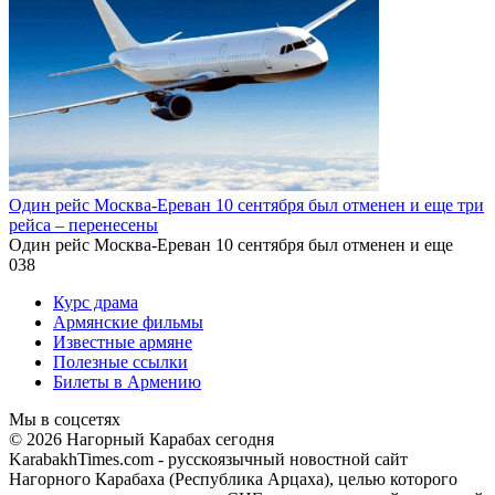
Один рейс Москва-Ереван 10 сентября был отменен и еще три
рейса – перенесены
Один рейс Москва-Ереван 10 сентября был отменен и еще
0
38
Курс драма
Армянские фильмы
Известные армяне
Полезные ссылки
Билеты в Армению
Мы в соцсетях
© 2026 Нагорный Карабах сегодня
KarabakhTimes.com - русскоязычный новостной сайт
Нагорного Карабаха (Республика Арцаха), целью которого