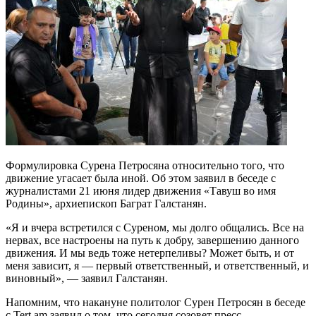
Формулировка Сурена Петросяна относительно того, что
движение угасает была иной. Об этом заявил в беседе с
журналистами 21 июня лидер движения «Тавуш во имя
Родины», архиепископ Баграт Галстанян.
«Я и вчера встретился с Суреном, мы долго общались. Все на
нервах, все настроены на путь к добру, завершению данного
движения. И мы ведь тоже нетерпеливы? Может быть, и от
меня зависит, я — первый ответственный, и ответственный, и
виновный», — заявил Галстанян.
Напомним, что накануне политолог Сурен Петросян в беседе
с Tert.am заявил о том, что сегодня созовет пресс-