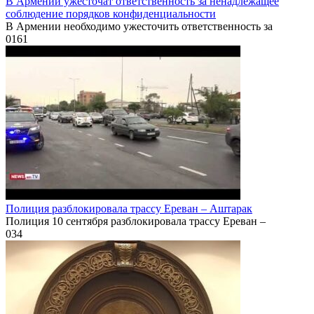
В Армении ужесточат ответственность за ненадлежащее
соблюдение порядков конфиденциальности
В Армении необходимо ужесточить ответственность за
0
161
Полиция разблокировала трассу Ереван – Аштарак
Полиция 10 сентября разблокировала трассу Ереван –
0
34