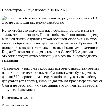
Просмотров
6
Опубликовано
10.06.2024
Не то чтобы это стало для нас неожиданностью, и мы не
знали, что произойдет. Не то чтобы мы были полны надежд и
в нашей жизни случился такой большой сюрприз. Об этом
заявил собравшимся на проспекте Баграмяна в Ереване 10
июня лидер движения «Тавуш во имя Родины», архиепископ
Баграт Галстанян, говоря о том, что Совет НС Армении
отклонил ходатайство оппозиции о созыве внеочередного
заседания.
«Наверное, у нас будет короткая встреча с представителями
наших политических сил, чтобы понять, что будем делать
дальше? Наверное, нам следует либо не пускать на работу
депутатов (от власти), либо не давать им права передвигаться.
Они и не работают, их надо лишить этой имитации работы»,
— заявил Галстанян.
Источник: news.am
Оцените статью