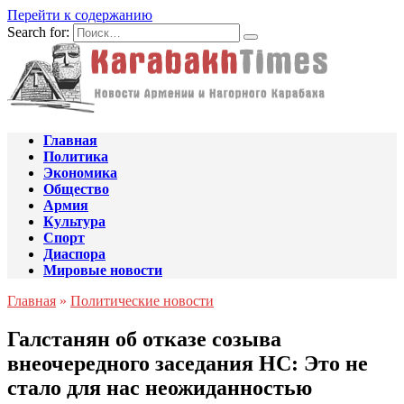
Перейти к содержанию
Search for:
Главная
Политика
Экономика
Общество
Армия
Культура
Спорт
Диаспора
Мировые новости
Главная
»
Политические новости
Галстанян об отказе созыва
внеочередного заседания НС: Это не
стало для нас неожиданностью