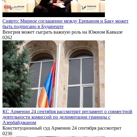
Сиярто: Мирное соглашение между Ереваном и Баку может
быть подписано в Будапеште
Венгрия может сыграть важную роль на Южном Кавказе
0
262
КС Армении 24 сентября рассмотрит регламент о совместной
деятельности комиссий по делимитации границы с
Азербайджаном
Конституционный суд Армении 24 сентября рассмотрит
0
230