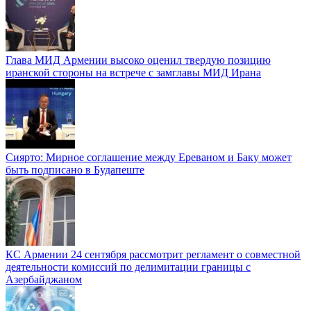
Глава МИД Армении высоко оценил твердую позицию
иранской стороны на встрече с замглавы МИД Ирана
Сиярто: Мирное соглашение между Ереваном и Баку может
быть подписано в Будапеште
КС Армении 24 сентября рассмотрит регламент о совместной
деятельности комиссий по делимитации границы с
Азербайджаном