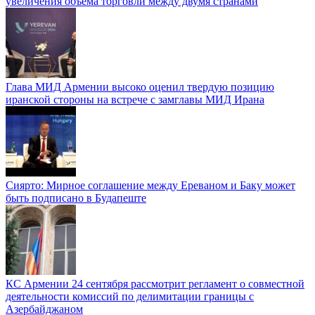
увеличения объёма торговли между двумя странами
Глава МИД Армении высоко оценил твердую позицию
иранской стороны на встрече с замглавы МИД Ирана
Сиярто: Мирное соглашение между Ереваном и Баку может
быть подписано в Будапеште
КС Армении 24 сентября рассмотрит регламент о совместной
деятельности комиссий по делимитации границы с
Азербайджаном