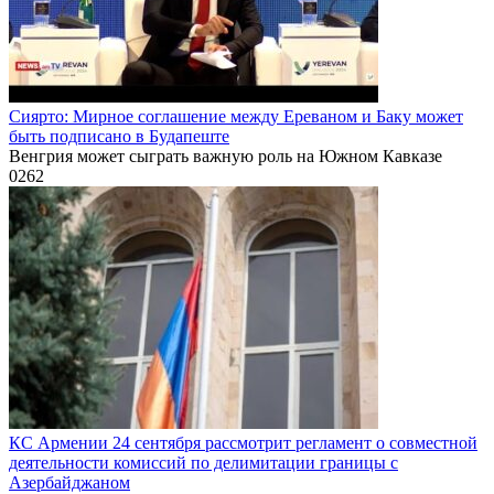
Сиярто: Мирное соглашение между Ереваном и Баку может
быть подписано в Будапеште
Венгрия может сыграть важную роль на Южном Кавказе
0
262
КС Армении 24 сентября рассмотрит регламент о совместной
деятельности комиссий по делимитации границы с
Азербайджаном