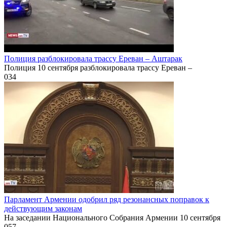
Полиция разблокировала трассу Ереван – Аштарак
Полиция 10 сентября разблокировала трассу Ереван –
0
34
Парламент Армении одобрил ряд резонансных поправок к
действующим законам
На заседании Национального Собрания Армении 10 сентября
0
57