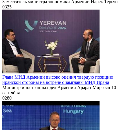
Заместитель министра экономики Армении Нарек Терьян
0
325
Глава МИД Армении высоко оценил твердую позицию
иранской стороны на встрече с замглавы МИД Ирана
Министр иностранных дел Армении Арарат Мирзоян 10
сентября
0
280