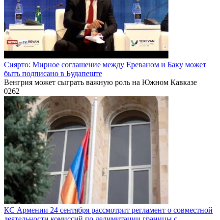
Сиярто: Мирное соглашение между Ереваном и Баку может
быть подписано в Будапеште
Венгрия может сыграть важную роль на Южном Кавказе
0
262
КС Армении 24 сентября рассмотрит регламент о совместной
деятельности комиссий по делимитации границы с