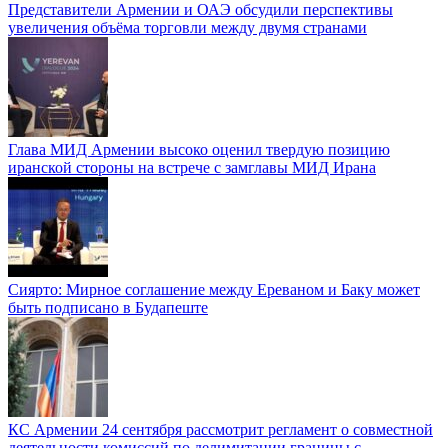
Представители Армении и ОАЭ обсудили перспективы
увеличения объёма торговли между двумя странами
Глава МИД Армении высоко оценил твердую позицию
иранской стороны на встрече с замглавы МИД Ирана
Сиярто: Мирное соглашение между Ереваном и Баку может
быть подписано в Будапеште
КС Армении 24 сентября рассмотрит регламент о совместной
деятельности комиссий по делимитации границы с