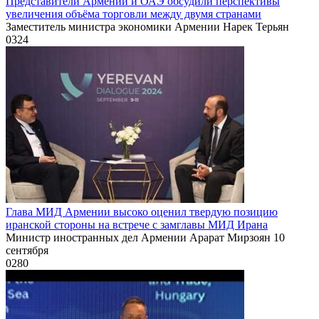
Представители Армении и ОАЭ обсудили перспективы
увеличения объёма торговли между двумя странами
Заместитель министра экономики Армении Нарек Терьян
0
324
Глава МИД Армении высоко оценил твердую позицию
иранской стороны на встрече с замглавы МИД Ирана
Министр иностранных дел Армении Арарат Мирзоян 10
сентября
0
280