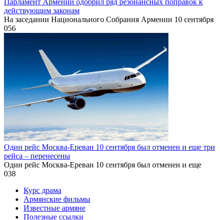
Парламент Армении одобрил ряд резонансных поправок к
действующим законам
На заседании Национального Собрания Армении 10 сентября
0
56
Один рейс Москва-Ереван 10 сентября был отменен и еще три
рейса – перенесены
Один рейс Москва-Ереван 10 сентября был отменен и еще
0
38
Курс драма
Армянские фильмы
Известные армяне
Полезные ссылки