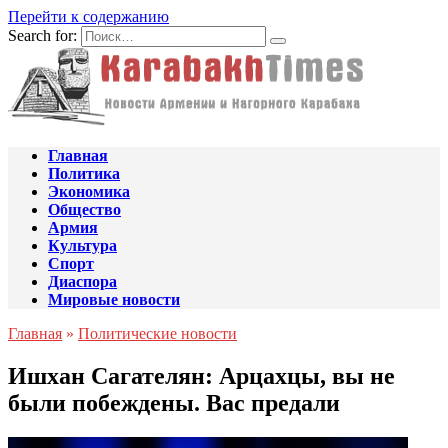
Перейти к содержанию
Search for:
Главная
Политика
Экономика
Общество
Армия
Культура
Спорт
Диаспора
Мировые новости
Главная
»
Политические новости
Ишхан Сагателян: Арцахцы, вы не
были побеждены. Вас предали