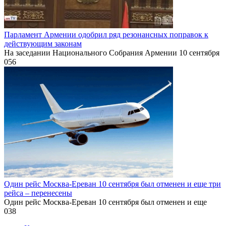
Парламент Армении одобрил ряд резонансных поправок к
действующим законам
На заседании Национального Собрания Армении 10 сентября
0
56
Один рейс Москва-Ереван 10 сентября был отменен и еще три
рейса – перенесены
Один рейс Москва-Ереван 10 сентября был отменен и еще
0
38