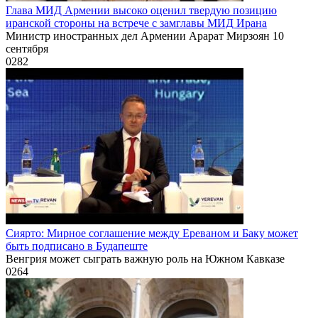
Глава МИД Армении высоко оценил твердую позицию
иранской стороны на встрече с замглавы МИД Ирана
Министр иностранных дел Армении Арарат Мирзоян 10
сентября
0
282
Сиярто: Мирное соглашение между Ереваном и Баку может
быть подписано в Будапеште
Венгрия может сыграть важную роль на Южном Кавказе
0
264