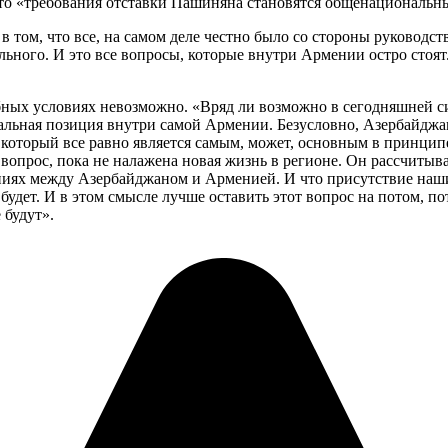
 что «требования отставки Пашиняна становятся общенациональн
 в том, что все, на самом деле честно было со стороны руковод
ального. И это все вопросы, которые внутри Армении остро стоят. 
обных условиях невозможно. «Вряд ли возможно в сегодняшней с
альная позиция внутри самой Армении. Безусловно, Азербайджан
ха, который все равно является самым, может, основным в принц
вопрос, пока не налажена новая жизнь в регионе. Он рассчитыва
ниях между Азербайджаном и Арменией. И что присутствие наши
 будет. И в этом смысле лучше оставить этот вопрос на потом, по
 будут».