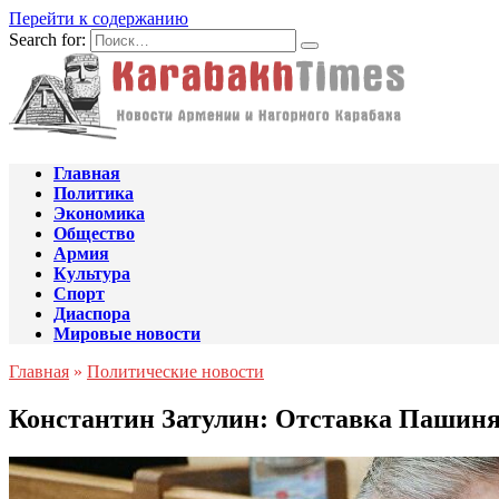
Перейти к содержанию
Search for:
Главная
Политика
Экономика
Общество
Армия
Культура
Спорт
Диаспора
Мировые новости
Главная
»
Политические новости
Константин Затулин: Отставка Пашин