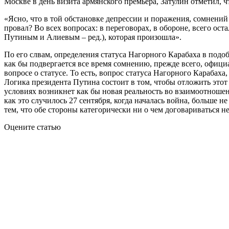
Москве в день визита армянского премьера, Затулин отметил,
«Ясно, что в той обстановке депрессии и поражения, сомнений
провал? Во всех вопросах: в переговорах, в обороне, всего ост
Путиным и Алиевым – ред.), которая произошла».
По его слвам, определения статуса Нагорного Карабаха в под
как бы подвергается все время сомнению, прежде всего, офици
вопросе о статусе. То есть, вопрос статуса Нагорного Караба
Логика президента Путина состоит в том, чтобы отложить этот 
условиях возникнет как бы новая реальность во взаимоотноше
как это случилось 27 сентября, когда началась война, больше не
тем, что обе стороны категорически ни о чем договариваться не
Оцените статью