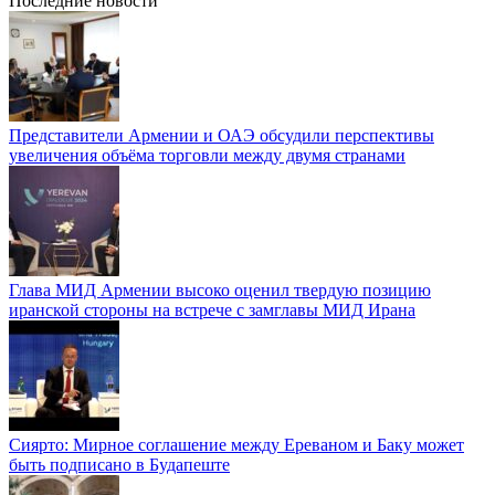
Последние новости
Представители Армении и ОАЭ обсудили перспективы
увеличения объёма торговли между двумя странами
Глава МИД Армении высоко оценил твердую позицию
иранской стороны на встрече с замглавы МИД Ирана
Сиярто: Мирное соглашение между Ереваном и Баку может
быть подписано в Будапеште