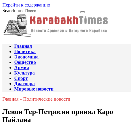
Перейти к содержанию
Search for:
Главная
Политика
Экономика
Общество
Армия
Культура
Спорт
Диаспора
Мировые новости
Главная
»
Политические новости
Левон Тер-Петросян принял Каро
Пайлана