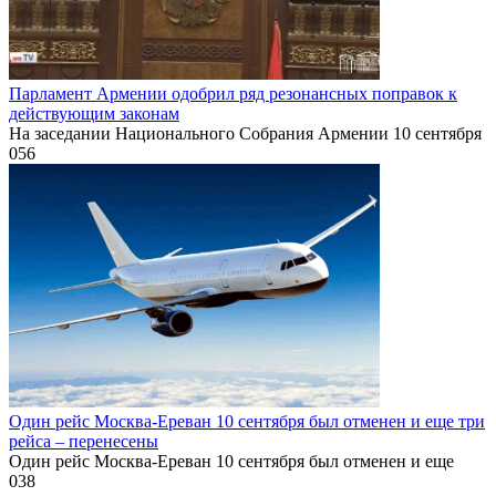
Парламент Армении одобрил ряд резонансных поправок к
действующим законам
На заседании Национального Собрания Армении 10 сентября
0
56
Один рейс Москва-Ереван 10 сентября был отменен и еще три
рейса – перенесены
Один рейс Москва-Ереван 10 сентября был отменен и еще
0
38