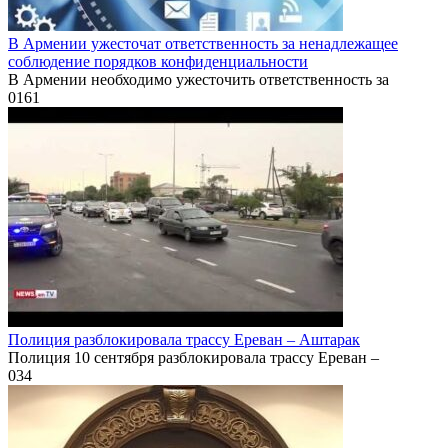
В Армении ужесточат ответственность за ненадлежащее
соблюдение порядков конфиденциальности
В Армении необходимо ужесточить ответственность за
0
161
Полиция разблокировала трассу Ереван – Аштарак
Полиция 10 сентября разблокировала трассу Ереван –
0
34