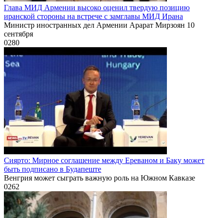
Глава МИД Армении высоко оценил твердую позицию
иранской стороны на встрече с замглавы МИД Ирана
Министр иностранных дел Армении Арарат Мирзоян 10
сентября
0
280
Сиярто: Мирное соглашение между Ереваном и Баку может
быть подписано в Будапеште
Венгрия может сыграть важную роль на Южном Кавказе
0
262