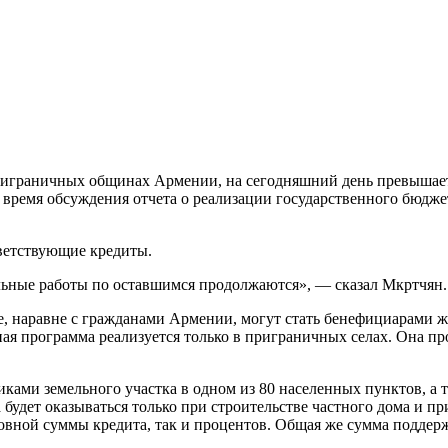
риграничных общинах Армении, на сегодняшний день превышает
время обсуждения отчета о реализации государственного бюджет
тветствующие кредиты.
льные работы по оставшимся продолжаются», — сказал Мкртчян.
е, наравне с гражданами Армении, могут стать бенефициарами
ая программа реализуется только в приграничных селах. Она про
ми земельного участка в одном из 80 населенных пунктов, а та
а будет оказываться только при строительстве частного дома и 
вной суммы кредита, так и процентов. Общая же сумма поддержк