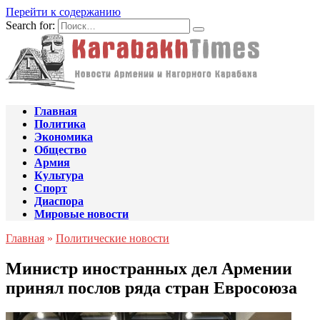
Перейти к содержанию
Search for:
Главная
Политика
Экономика
Общество
Армия
Культура
Спорт
Диаспора
Мировые новости
Главная
»
Политические новости
Министр иностранных дел Армении
принял послов ряда стран Евросоюза