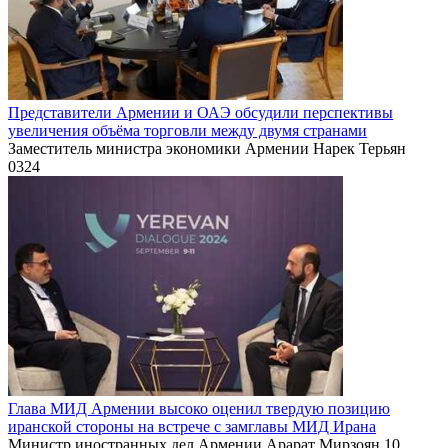
Представители Армении и ОАЭ обсудили перспективы
увеличения объёма торговли между двумя странами
Заместитель министра экономики Армении Нарек Терьян
0
324
Глава МИД Армении высоко оценил твердую позицию
иранской стороны на встрече с замглавы МИД Ирана
Министр иностранных дел Армении Арарат Мирзоян 10