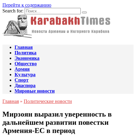
Перейти к содержанию
Search for:
Главная
Политика
Экономика
Общество
Армия
Культура
Спорт
Диаспора
Мировые новости
Главная
»
Политические новости
Мирзоян выразил уверенность в
дальнейшем развитии повестки
Армения-ЕС в период