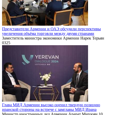
Представители Армении и ОАЭ обсудили перспективы
увеличения объёма торговли между двумя странами
Заместитель министра экономики Армении Нарек Терьян
0
325
Глава МИД Армении высоко оценил твердую позицию
иранской стороны на встрече с замглавы МИД Ирана
Министр иностранных дел Армении Арарат Мирзоян 10