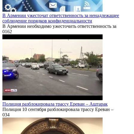
В Армении ужесточат ответственность за ненадлежащее
соблюдение порядков конфиденциальности
В Армении необходимо ужесточить ответственность за
0
162
Полиция разблокировала трассу Ереван – Аштарак
Полиция 10 сентября разблокировала трассу Ереван –
0
34