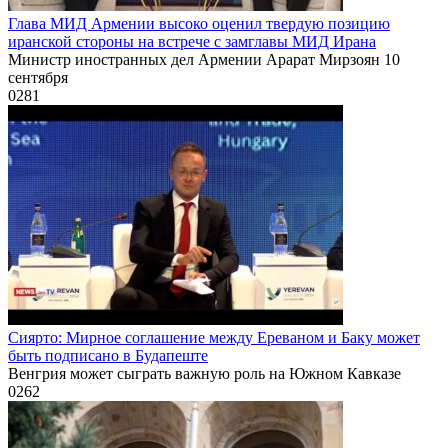
Глава МИД Армении высоко оценил твердую позицию
иранской стороны на встрече с замглавы МИД Ирана
Министр иностранных дел Армении Арарат Мирзоян 10
сентября
0
281
Сиярто: Мирное соглашение между Ереваном и Баку может
быть подписано в Будапеште
Венгрия может сыграть важную роль на Южном Кавказе
0
262