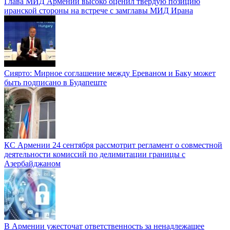
Глава МИД Армении высоко оценил твердую позицию
иранской стороны на встрече с замглавы МИД Ирана
Сиярто: Мирное соглашение между Ереваном и Баку может
быть подписано в Будапеште
КС Армении 24 сентября рассмотрит регламент о совместной
деятельности комиссий по делимитации границы с
Азербайджаном
В Армении ужесточат ответственность за ненадлежащее