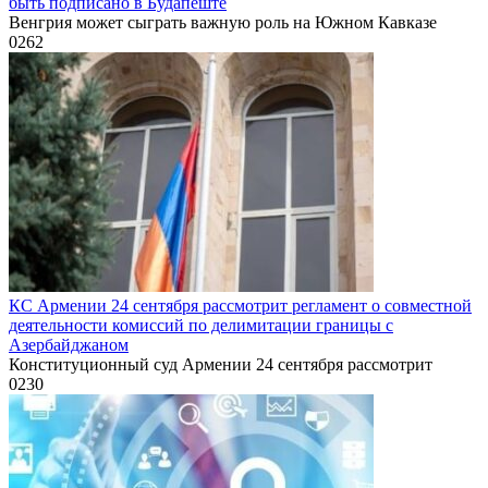
быть подписано в Будапеште
Венгрия может сыграть важную роль на Южном Кавказе
0
262
КС Армении 24 сентября рассмотрит регламент о совместной
деятельности комиссий по делимитации границы с
Азербайджаном
Конституционный суд Армении 24 сентября рассмотрит
0
230