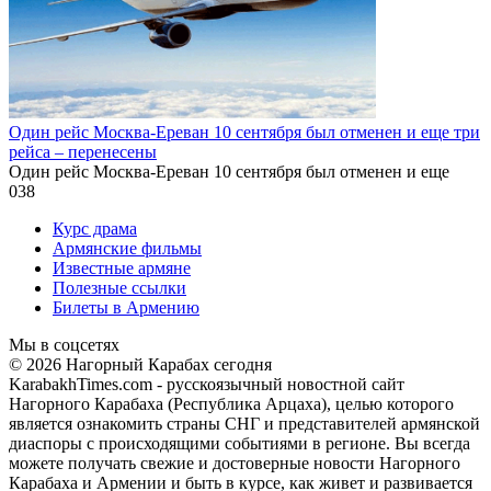
Один рейс Москва-Ереван 10 сентября был отменен и еще три
рейса – перенесены
Один рейс Москва-Ереван 10 сентября был отменен и еще
0
38
Курс драма
Армянские фильмы
Известные армяне
Полезные ссылки
Билеты в Армению
Мы в соцсетях
© 2026 Нагорный Карабах сегодня
KarabakhTimes.com - русскоязычный новостной сайт
Нагорного Карабаха (Республика Арцаха), целью которого
является ознакомить страны СНГ и представителей армянской
диаспоры с происходящими событиями в регионе. Вы всегда
можете получать свежие и достоверные новости Нагорного
Карабаха и Армении и быть в курсе, как живет и развивается