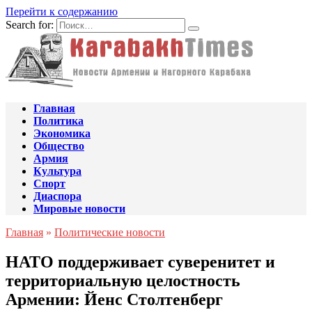
Перейти к содержанию
Search for:
Главная
Политика
Экономика
Общество
Армия
Культура
Спорт
Диаспора
Мировые новости
Главная
»
Политические новости
НАТО поддерживает суверенитет и
территориальную целостность
Армении: Йенс Столтенберг