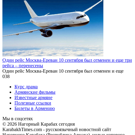
Один рейс Москва-Ереван 10 сентября был отменен и еще три
рейса – перенесены
Один рейс Москва-Ереван 10 сентября был отменен и еще
0
38
Курс драма
Армянские фильмы
Известные армяне
Полезные ссылки
Билеты в Армению
Мы в соцсетях
© 2026 Нагорный Карабах сегодня
KarabakhTimes.com - русскоязычный новостной сайт
Нагорного Карабаха (Республика Арцаха), целью которого