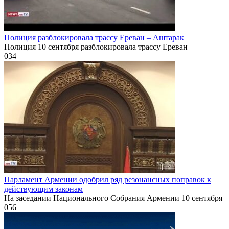
Полиция разблокировала трассу Ереван – Аштарак
Полиция 10 сентября разблокировала трассу Ереван –
0
34
Парламент Армении одобрил ряд резонансных поправок к
действующим законам
На заседании Национального Собрания Армении 10 сентября
0
56