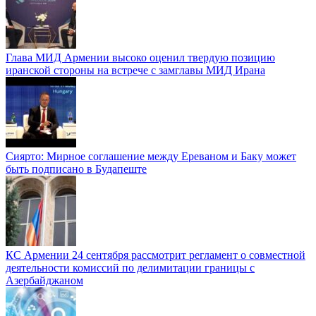
Глава МИД Армении высоко оценил твердую позицию
иранской стороны на встрече с замглавы МИД Ирана
Сиярто: Мирное соглашение между Ереваном и Баку может
быть подписано в Будапеште
КС Армении 24 сентября рассмотрит регламент о совместной
деятельности комиссий по делимитации границы с
Азербайджаном