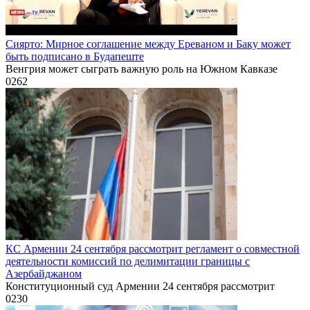
Сиярто: Мирное соглашение между Ереваном и Баку может
быть подписано в Будапеште
Венгрия может сыграть важную роль на Южном Кавказе
0
262
КС Армении 24 сентября рассмотрит регламент о совместной
деятельности комиссий по делимитации границы с
Азербайджаном
Конституционный суд Армении 24 сентября рассмотрит
0
230