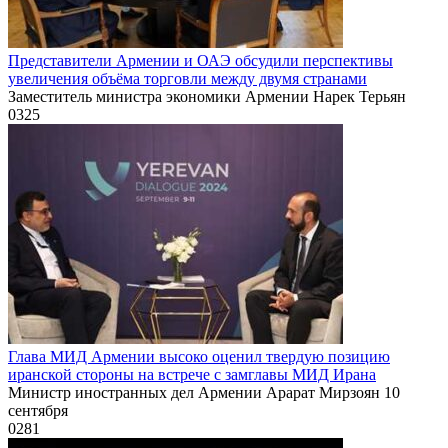
Представители Армении и ОАЭ обсудили перспективы
увеличения объёма торговли между двумя странами
Заместитель министра экономики Армении Нарек Терьян
0
325
Глава МИД Армении высоко оценил твердую позицию
иранской стороны на встрече с замглавы МИД Ирана
Министр иностранных дел Армении Арарат Мирзоян 10
сентября
0
281