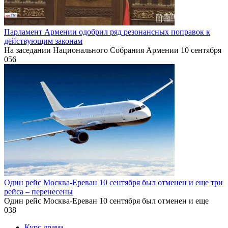
Парламент Армении одобрил ряд резонансных поправок к
действующим законам
На заседании Национального Собрания Армении 10 сентября
0
56
Один рейс Москва-Ереван 10 сентября был отменен и еще три
рейса – перенесены
Один рейс Москва-Ереван 10 сентября был отменен и еще
0
38
Курс драма