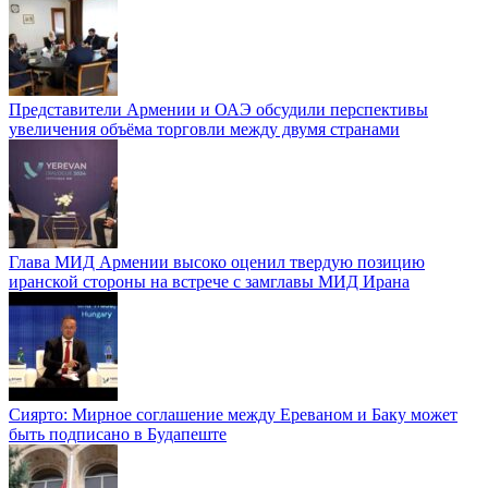
Представители Армении и ОАЭ обсудили перспективы
увеличения объёма торговли между двумя странами
Глава МИД Армении высоко оценил твердую позицию
иранской стороны на встрече с замглавы МИД Ирана
Сиярто: Мирное соглашение между Ереваном и Баку может
быть подписано в Будапеште