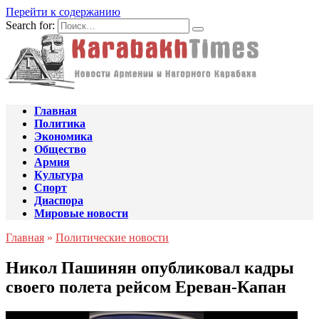
Перейти к содержанию
Search for:
Главная
Политика
Экономика
Общество
Армия
Культура
Спорт
Диаспора
Мировые новости
Главная
»
Политические новости
Никол Пашинян опубликовал кадры
своего полета рейсом Ереван-Капан