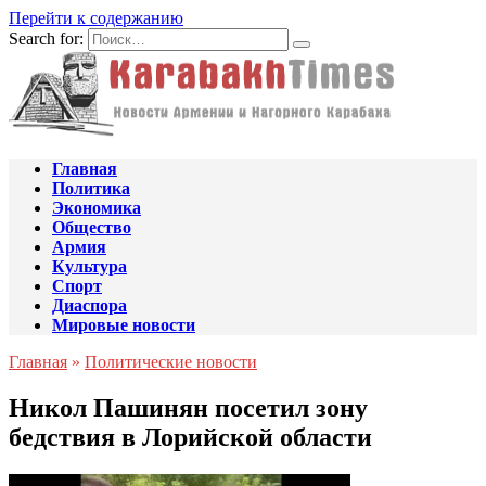
Перейти к содержанию
Search for:
Главная
Политика
Экономика
Общество
Армия
Культура
Спорт
Диаспора
Мировые новости
Главная
»
Политические новости
Никол Пашинян посетил зону
бедствия в Лорийской области