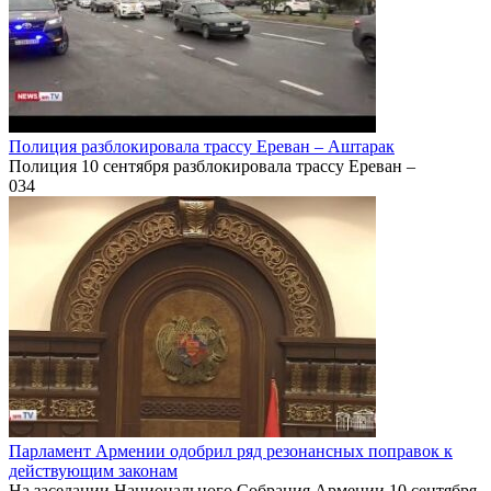
Полиция разблокировала трассу Ереван – Аштарак
Полиция 10 сентября разблокировала трассу Ереван –
0
34
Парламент Армении одобрил ряд резонансных поправок к
действующим законам
На заседании Национального Собрания Армении 10 сентября