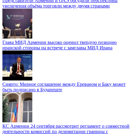
Представители Армении и ОАЭ обсудили перспективы
увеличения объёма торговли между двумя странами
Глава МИД Армении высоко оценил твердую позицию
иранской стороны на встрече с замглавы МИД Ирана
Сиярто: Мирное соглашение между Ереваном и Баку может
быть подписано в Будапеште
КС Армении 24 сентября рассмотрит регламент о совместной
деятельности комиссий по делимитации границы с