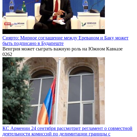
Сиярто: Мирное соглашение между Ереваном и Баку может
быть подписано в Будапеште
Венгрия может сыграть важную роль на Южном Кавказе
0
262
КС Армении 24 сентября рассмотрит регламент о совместной
деятельности комиссий по делимитации границы с