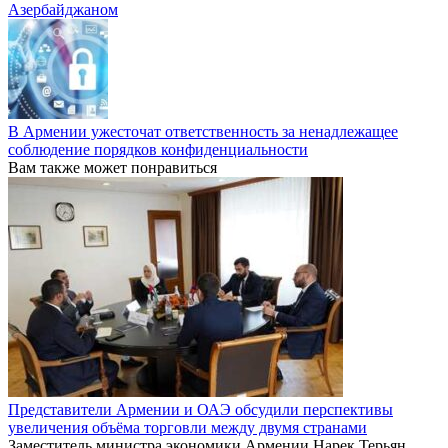
Азербайджаном
В Армении ужесточат ответственность за ненадлежащее
соблюдение порядков конфиденциальности
Вам также может понравиться
Представители Армении и ОАЭ обсудили перспективы
увеличения объёма торговли между двумя странами
Заместитель министра экономики Армении Нарек Терьян