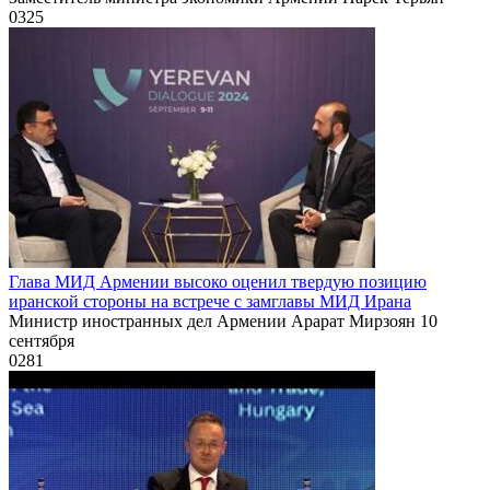
0
325
Глава МИД Армении высоко оценил твердую позицию
иранской стороны на встрече с замглавы МИД Ирана
Министр иностранных дел Армении Арарат Мирзоян 10
сентября
0
281