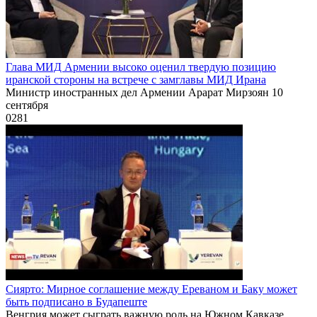
Глава МИД Армении высоко оценил твердую позицию
иранской стороны на встрече с замглавы МИД Ирана
Министр иностранных дел Армении Арарат Мирзоян 10
сентября
0
281
Сиярто: Мирное соглашение между Ереваном и Баку может
быть подписано в Будапеште
Венгрия может сыграть важную роль на Южном Кавказе