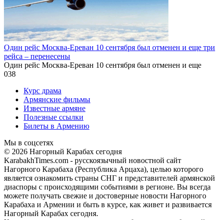
Один рейс Москва-Ереван 10 сентября был отменен и еще три
рейса – перенесены
Один рейс Москва-Ереван 10 сентября был отменен и еще
0
38
Курс драма
Армянские фильмы
Известные армяне
Полезные ссылки
Билеты в Армению
Мы в соцсетях
© 2026 Нагорный Карабах сегодня
KarabakhTimes.com - русскоязычный новостной сайт
Нагорного Карабаха (Республика Арцаха), целью которого
является ознакомить страны СНГ и представителей армянской
диаспоры с происходящими событиями в регионе. Вы всегда
можете получать свежие и достоверные новости Нагорного
Карабаха и Армении и быть в курсе, как живет и развивается
Нагорный Карабах сегодня.