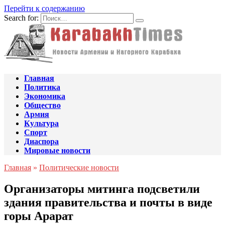
Перейти к содержанию
Search for:
Главная
Политика
Экономика
Общество
Армия
Культура
Спорт
Диаспора
Мировые новости
Главная
»
Политические новости
Организаторы митинга подсветили
здания правительства и почты в виде
горы Арарат