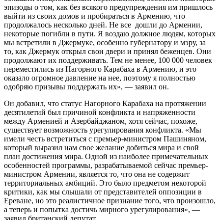
эпизоды о том, как без всякого предупреждения им пришлось
выйти из своих домов и пробираться в Армению, что
продолжалось несколько дней. Не все дошли до Армении,
некоторые погибли в пути. Я воздаю должное людям, которых
мы встретили в Джермуке, особенно губернатору и мэру, за
то, как Джермук открыл свои двери и принял беженцев. Они
продолжают их поддерживать. Тем не менее, 100 000 человек
переместились из Нагорного Карабаха в Армению, и это
оказало огромное давление на нее, поэтому я полностью
одобряю призывы поддержать их», — заявил он.
Он добавил, что статус Нагорного Карабаха на протяжении
десятилетий был причиной конфликта и напряженности
между Арменией и Азербайджаном, хотя сейчас, похоже,
существует возможность урегулирования конфликта. «Мы
имели честь встретиться с премьер-министром Пашиняном,
который выразил нам свое желание добиться мира и свой
план достижения мира. Одной из наиболее примечательных
особенностей программы, разрабатываемой сейчас премьер-
министром Армении, является то, что она не содержит
территориальных амбиций. Это было предметом некоторой
критики, как мы слышали от представителей оппозиции в
Ереване, но это реалистичное признание того, что произошло,
а теперь и попытка достичь мирного урегулирования», —
заявил британский депутат.