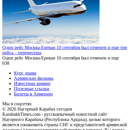
Один рейс Москва-Ереван 10 сентября был отменен и еще три
рейса – перенесены
Один рейс Москва-Ереван 10 сентября был отменен и еще
0
38
Курс драма
Армянские фильмы
Известные армяне
Полезные ссылки
Билеты в Армению
Мы в соцсетях
© 2026 Нагорный Карабах сегодня
KarabakhTimes.com - русскоязычный новостной сайт
Нагорного Карабаха (Республика Арцаха), целью которого
является ознакомить страны СНГ и представителей армянской
диаспоры с происходящими событиями в регионе. Вы всегда