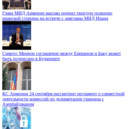
Глава МИД Армении высоко оценил твердую позицию
иранской стороны на встрече с замглавы МИД Ирана
Сиярто: Мирное соглашение между Ереваном и Баку может
быть подписано в Будапеште
КС Армении 24 сентября рассмотрит регламент о совместной
деятельности комиссий по делимитации границы с
Азербайджаном