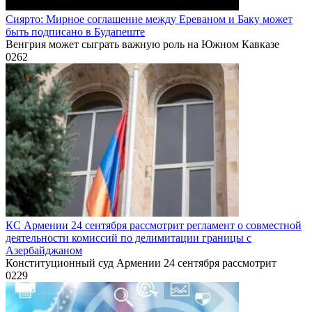
Сиярто: Мирное соглашение между Ереваном и Баку может
быть подписано в Будапеште
Венгрия может сыграть важную роль на Южном Кавказе
0
262
КС Армении 24 сентября рассмотрит регламент о совместной
деятельности комиссий по делимитации границы с
Азербайджаном
Конституционный суд Армении 24 сентября рассмотрит
0
229