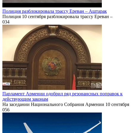
Полиция разблокировала трассу Ереван – Аштарак
Полиция 10 сентября разблокировала трассу Ереван –
0
34
Парламент Армении одобрил ряд резонансных поправок к
действующим законам
На заседании Национального Собрания Армении 10 сентября
0
56