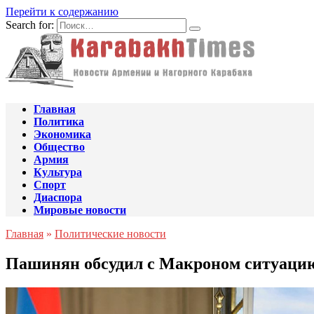
Перейти к содержанию
Search for:
Главная
Политика
Экономика
Общество
Армия
Культура
Спорт
Диаспора
Мировые новости
Главная
»
Политические новости
Пашинян обсудил с Макроном ситуацию