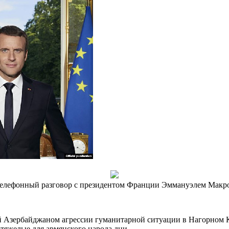
елефонный разговор с президентом Франции Эммануэлем Макр
ой Азербайджаном агрессии гуманитарной ситуации в Нагорном 
тяжелые для армянского народа дни.