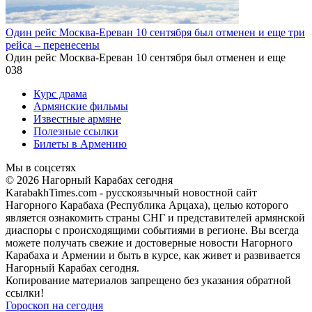
Один рейс Москва-Ереван 10 сентября был отменен и еще три
рейса – перенесены
Один рейс Москва-Ереван 10 сентября был отменен и еще
0
38
Курс драма
Армянские фильмы
Известные армяне
Полезные ссылки
Билеты в Армению
Мы в соцсетях
© 2026 Нагорный Карабах сегодня
KarabakhTimes.com - русскоязычный новостной сайт
Нагорного Карабаха (Республика Арцаха), целью которого
является ознакомить страны СНГ и представителей армянской
диаспоры с происходящими событиями в регионе. Вы всегда
можете получать свежие и достоверные новости Нагорного
Карабаха и Армении и быть в курсе, как живет и развивается
Нагорный Карабах сегодня.
Копирование материалов запрещено без указания обратной
ссылки!
Гороскоп на сегодня