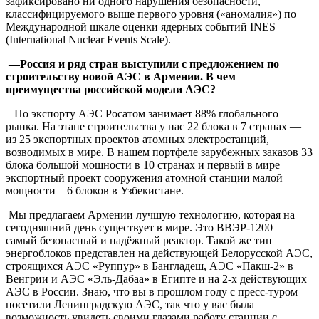
зафиксировано ни одного нарушения безопасности,
классифицируемого выше первого уровня («аномалия») по
Международной шкале оценки ядерных событий INES
(International Nuclear Events Scale).
—
Россия и ряд стран выступили с предложением по
строительству новой АЭС в Армении. В чем
преимущества российской модели АЭС?
– По экспорту АЭС Росатом занимает 88% глобального
рынка. На этапе строительства у нас 22 блока в 7 странах —
из 25 экспортных проектов атомных электростанций,
возводимых в мире. В нашем портфеле зарубежных заказов 33
блока большой мощности в 10 странах и первый в мире
экспортный проект сооружения атомной станции малой
мощности – 6 блоков в Узбекистане.
Мы предлагаем Армении лучшую технологию, которая на
сегодняшний день существует в мире. Это ВВЭР-1200 –
самый безопасный и надёжный реактор. Такой же тип
энергоблоков представлен на действующей Белорусской АЭС,
строящихся АЭС «Руппур» в Бангладеш, АЭС «Пакш-2» в
Венгрии и АЭС «Эль-Дабаа» в Египте и на 2-х действующих
АЭС в России. Знаю, что вы в прошлом году с пресс-туром
посетили Ленинградскую АЭС, так что у вас была
возможность увидеть своими глазами работу станции с