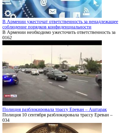
В Армении ужесточат ответственность за ненадлежащее
соблюдение порядков конфиденциальности
В Армении необходимо ужесточить ответственность за
0
162
Полиция разблокировала трассу Ереван – Аштарак
Полиция 10 сентября разблокировала трассу Ереван –
0
34