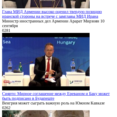
Глава МИД Армении высоко оценил твердую позицию
иранской стороны на встрече с замглавы МИД Ирана
Министр иностранных дел Армении Арарат Мирзоян 10
сентября
0
281
Сиярто: Мирное соглашение между Ереваном и Баку может
быть подписано в Будапеште
Венгрия может сыграть важную роль на Южном Кавказе
0
262