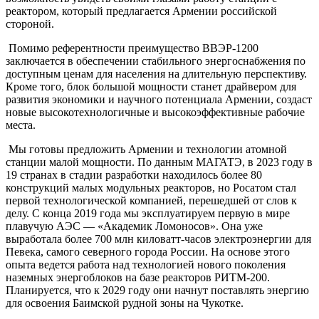
реактором, который предлагается Армении российской
стороной.
Помимо референтности преимущество ВВЭР-1200
заключается в обеспечении стабильного энергоснабжения по
доступным ценам для населения на длительную перспективу.
Кроме того, блок большой мощности станет драйвером для
развития экономики и научного потенциала Армении, создаст
новые высокотехнологичные и высокоэффективные рабочие
места.
Мы готовы предложить Армении и технологии атомной
станции малой мощности. По данным МАГАТЭ, в 2023 году в
19 странах в стадии разработки находилось более 80
конструкций малых модульных реакторов, но Росатом стал
первой технологической компанией, перешедшей от слов к
делу. С конца 2019 года мы эксплуатируем первую в мире
плавучую АЭС — «Академик Ломоносов». Она уже
выработала более 700 млн киловатт-часов электроэнергии для
Певека, самого северного города России. На основе этого
опыта ведется работа над технологией нового поколения
наземных энергоблоков на базе реакторов РИТМ-200.
Планируется, что к 2029 году они начнут поставлять энергию
для освоения Баимской рудной зоны на Чукотке.