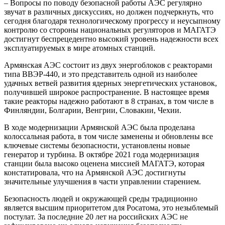
– Вопросы по поводу безопасной работы АЭС регулярно
звучат в различных дискуссиях, но должен подчеркнуть, что
сегодня благодаря технологическому прогрессу и неусыпному
контролю со стороны национальных регуляторов и МАГАТЭ
достигнут беспрецедентно высокий уровень надежности всех
эксплуатируемых в мире атомных станций.
Армянская АЭС состоит из двух энергоблоков с реакторами
типа ВВЭР-440, и это представитель одной из наиболее
удачных ветвей развития ядерных энергетических установок,
получившей широкое распространение. В настоящее время
такие реакторы надежно работают в 8 странах, в том числе в
Финляндии, Болгарии, Венгрии, Словакии, Чехии.
В ходе модернизации Армянской АЭС была проделана
колоссальная работа, в том числе заменены и обновлены все
ключевые системы безопасности, установлены новые
генератор и турбина. В октябре 2021 года модернизация
станции была высоко оценена миссией МАГАТЭ, которая
констатировала, что на Армянской АЭС достигнуты
значительные улучшения в части управлении старением.
Безопасность людей и окружающей среды традиционно
является высшим приоритетом для Росатома, это незыблемый
постулат. За последние 20 лет на российских АЭС не