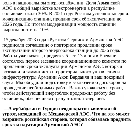
роль в национальном энергоснабжении. Доля Армянской
АЭС в общей выработке электроэнергии в республике
составляет около 30%.
В 2021 году Росатом успешно завершил
модернизацию станции, продлив срок её эксплуатации до
2026 года. По итогам модернизации мощность станции
выросла почти на 10%.
15 декабря 2023 года «Русатом Сервис» и Армянская АЭС
подписали соглашение о повторном продлении срока
эксплуатации второго энергоблока станции до 2036 года.
Работы уже начаты, продлятся 5 лет. 13 июня в Ереване
состоялось первое заседание координационного комитета по
продлению срока эксплуатации Армянской АЭС, который
возглавили замминистра территориального управления и
инфраструктуры Армении Акоп Варданян и ваш покорный
слуга. Мы обсудили подготовку к заключению договоров на
проведение необходимых работ. Важно уложиться в сроки,
чтобы действующий энергоблок продолжил работу без
остановок, обеспечивая страну атомной энергией.
—
Азербайджан и Турция неоднократно заявляли об
угрозе, исходящей от Мецаморской АЭС. Что на это может
возразить российская сторона, которая обязалась продлить
срок эксплуатации Армянской АЭС?