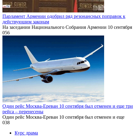
Парламент Армении одобрил ряд резонансных поправок к
действующим законам
На заседании Национального Собрания Армении 10 сентября
0
56
Один рейс Москва-Ереван 10 сентября был отменен и еще три
рейса – перенесены
Один рейс Москва-Ереван 10 сентября был отменен и еще
0
38
Курс драма