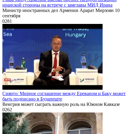
иранской стороны на встрече с замглавы МИД Ирана
Министр иностранных дел Армении Арарат Мирзоян 10
сентября
0
281
Сиярто: Мирное соглашение между Ереваном и Баку может
быть подписано в Будапеште
Венгрия может сыграть важную роль на Южном Кавказе
0
262