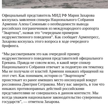
Официальный представитель МИД РФ Мария Захарова
коснулась заявления спикера Национального Собрания
Армении Алена Симоньян о необходимости вывода
российских пограничников из международного аэропорта
“Звартноц”, назвав это “очередным примером
недружественного поведения”. Как сообщает Арменпресс,
Захарова коснулась этого вопроса в ходе очередного
брифинга.
“Мы рассматриваем это как очередной пример
недружественного поведения представителей официального
Еревана. Правда не совсем ясно, в какой мере спикер
Национального Собрания отвечает за поднятую им тематику.
Мы не получали от властей Армении никаких обращений на
этот счет. Как понимаем, история со “Звартноцем”
проистекает из ранее имевших место инсинуаций вокруг
россиянина Дмитрия Сетракова. Могу вас заверить, в том что
никаких противоправных действий российскими
представителями не совершалось в данном контексте. Мы
всегда уважаем национальное законодательство суверенных
государств”, — отметила Захарова.