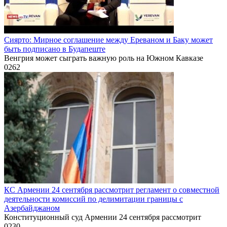
Сиярто: Мирное соглашение между Ереваном и Баку может
быть подписано в Будапеште
Венгрия может сыграть важную роль на Южном Кавказе
0
262
КС Армении 24 сентября рассмотрит регламент о совместной
деятельности комиссий по делимитации границы с
Азербайджаном
Конституционный суд Армении 24 сентября рассмотрит
0
230