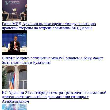
Глава МИД Армении высоко оценил твердую позицию
иранской стороны на встрече с замглавы МИД Ирана
Сиярто: Мирное соглашение между Ереваном и Баку может
быть подписано в Будапеште
КС Армении 24 сентября рассмотрит регламент о совместной
деятельности комиссий по делимитации границы с
Азербайджаном