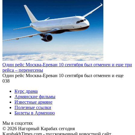
Один рейс Москва-Ереван 10 сентября был отменен и еще три
рейса – перенесены
Один рейс Москва-Ереван 10 сентября был отменен и еще
0
38
Курс драма
Армянские фильмы
Известные армяне
Полезные ссылки
Билеты в Армению
Мы в соцсетях
© 2026 Нагорный Карабах сегодня
KarabakhTimes.com - русскоязычный новостной сайт