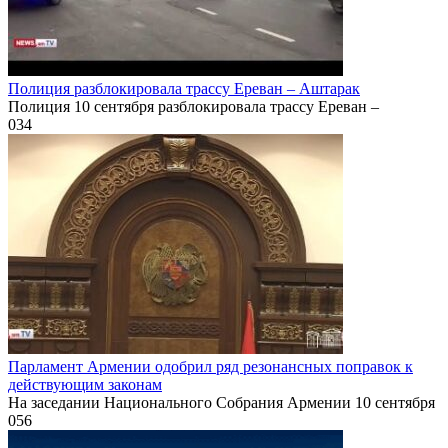
Полиция разблокировала трассу Ереван – Аштарак
Полиция 10 сентября разблокировала трассу Ереван –
0
34
Парламент Армении одобрил ряд резонансных поправок к
действующим законам
На заседании Национального Собрания Армении 10 сентября
0
56