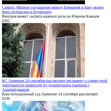
Сиярто: Мирное соглашение между Ереваном и Баку может
быть подписано в Будапеште
Венгрия может сыграть важную роль на Южном Кавказе
0
262
КС Армении 24 сентября рассмотрит регламент о совместной
деятельности комиссий по делимитации границы с
Азербайджаном
Конституционный суд Армении 24 сентября рассмотрит
0
230