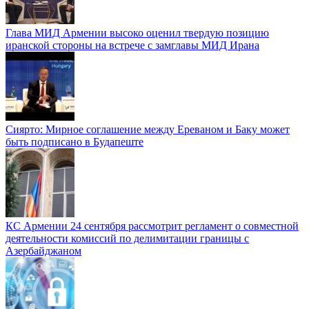
Глава МИД Армении высоко оценил твердую позицию
иранской стороны на встрече с замглавы МИД Ирана
Сиярто: Мирное соглашение между Ереваном и Баку может
быть подписано в Будапеште
КС Армении 24 сентября рассмотрит регламент о совместной
деятельности комиссий по делимитации границы с
Азербайджаном