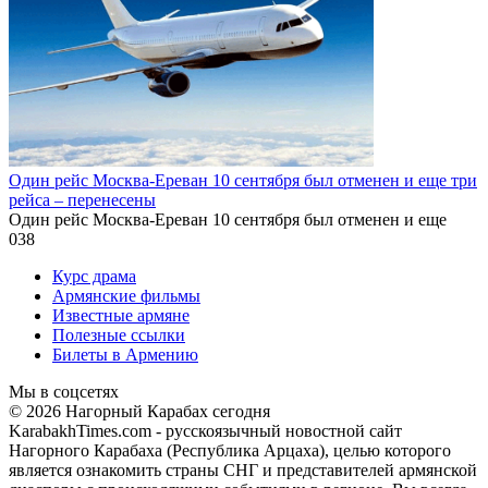
Один рейс Москва-Ереван 10 сентября был отменен и еще три
рейса – перенесены
Один рейс Москва-Ереван 10 сентября был отменен и еще
0
38
Курс драма
Армянские фильмы
Известные армяне
Полезные ссылки
Билеты в Армению
Мы в соцсетях
© 2026 Нагорный Карабах сегодня
KarabakhTimes.com - русскоязычный новостной сайт
Нагорного Карабаха (Республика Арцаха), целью которого
является ознакомить страны СНГ и представителей армянской