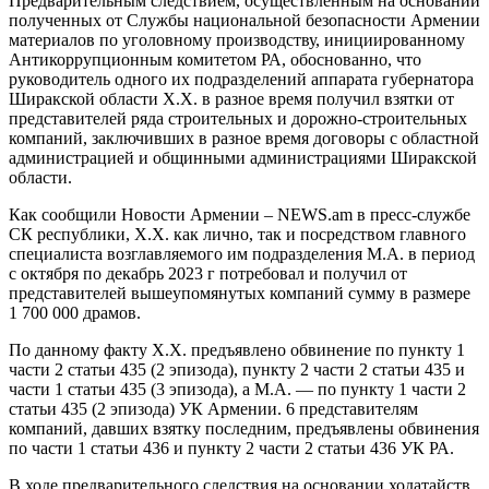
Предварительным следствием, осуществленным на основании
полученных от Службы национальной безопасности Армении
материалов по уголовному производству, инициированному
Антикоррупционным комитетом РА, обоснованно, что
руководитель одного их подразделений аппарата губернатора
Ширакской области Х.Х. в разное время получил взятки от
представителей ряда строительных и дорожно-строительных
компаний, заключивших в разное время договоры с областной
администрацией и общинными администрациями Ширакской
области.
Как сообщили Новости Армении – NEWS.am в пресс-службе
СК республики, Х.Х. как лично, так и посредством главного
специалиста возглавляемого им подразделения М.А. в период
с октября по декабрь 2023 г потребовал и получил от
представителей вышеупомянутых компаний сумму в размере
1 700 000 драмов.
По данному факту Х.Х. предъявлено обвинение по пункту 1
части 2 статьи 435 (2 эпизода), пункту 2 части 2 статьи 435 и
части 1 статьи 435 (3 эпизода), а М.А. — по пункту 1 части 2
статьи 435 (2 эпизода) УК Армении. 6 представителям
компаний, давших взятку последним, предъявлены обвинения
по части 1 статьи 436 и пункту 2 части 2 статьи 436 УК РА.
В ходе предварительного следствия на основании ходатайств