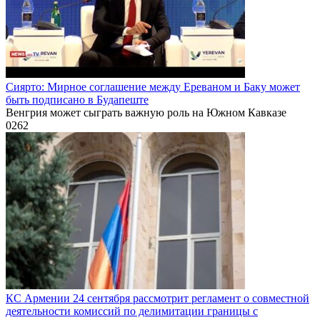
Сиярто: Мирное соглашение между Ереваном и Баку может
быть подписано в Будапеште
Венгрия может сыграть важную роль на Южном Кавказе
0
262
КС Армении 24 сентября рассмотрит регламент о совместной
деятельности комиссий по делимитации границы с