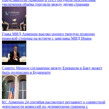
увеличения объёма торговли между двумя странами
Глава МИД Армении высоко оценил твердую позицию
иранской стороны на встрече с замглавы МИД Ирана
Сиярто: Мирное соглашение между Ереваном и Баку может
быть подписано в Будапеште
КС Армении 24 сентября рассмотрит регламент о совместной
деятельности комиссий по делимитации границы с