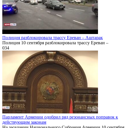
Полиция разблокировала трассу Ереван – Аштарак
Полиция 10 сентября разблокировала трассу Ереван –
0
34
Парламент Армении одобрил ряд резонансных поправок к
действующим законам
На заседании Национального Собрания Армении 10 сентября