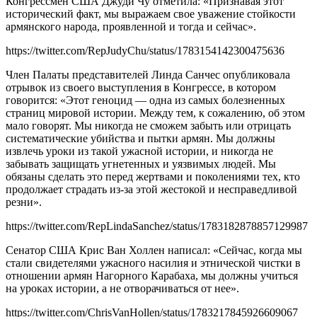
Конгрессмен США Джуди Чу отметила: «Признавая этот
исторический факт, мы выражаем свое уважение стойкости
армянского народа, проявленной и тогда и сейчас».
https://twitter.com/RepJudyChu/status/1783154142300475636
Член Палаты представителей Линда Санчес опубликовала
отрывок из своего выступления в Конгрессе, в котором
говорится: «Этот геноцид — одна из самых болезненных
страниц мировой истории. Между тем, к сожалению, об этом
мало говорят. Мы никогда не сможем забыть или отрицать
систематические убийства и пытки армян. Мы должны
извлечь уроки из такой ужасной истории, и никогда не
забывать защищать угнетенных и уязвимых людей. Мы
обязаны сделать это перед жертвами и поколениями тех, кто
продолжает страдать из-за этой жестокой и несправедливой
резни».
https://twitter.com/RepLindaSanchez/status/1783182878857129987
Сенатор США Крис Ван Холлен написал: «Сейчас, когда мы
стали свидетелями ужасного насилия и этнической чистки в
отношении армян Нагорного Карабаха, мы должны учиться
на уроках истории, а не отворачиваться от нее».
https://twitter.com/ChrisVanHollen/status/1783217845926609067