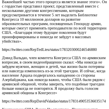
Важнейшей частью этого процесса является знание этого». Он
с гордостью представил проект, представленный вместе с
несколькими другими конгрессменами, которым
предусматривается в течение 5 лет выделить Библиотеке
Конгресса 10 миллионов долларов на развитие
образовательных программ, посвященных Геноциду армян,
которые смогут применять преподаватели по всей территории
США. «Благодаря этому будущие поколения будут
проинформированы и никогда не забудут о массовых
убийствах».
https://twitter.com/RepTedLieu/status/1783203000246546880
Дэвид Вальдао, член комитета Конгресса США по армянским
вопросам, в своем видеообращении сказал: «Мы никогда не
забудем мужчин, женщин и детей, чьи жизни были потеряны
или навсегда изменились из-за этой трагедии. И сейчас, когда
население Арцаха подвергалось нападению со стороны
Азербайджана, как никогда важно, чтобы США были рядом с
армянской общиной, чтобы заверить, что подобные трагедии
больше никогда не повторятся. Я продолжу быть голосом
армянской общины в Конгрессе»
https://twitter.com/RepDavidValadao/status/1783149053536035174