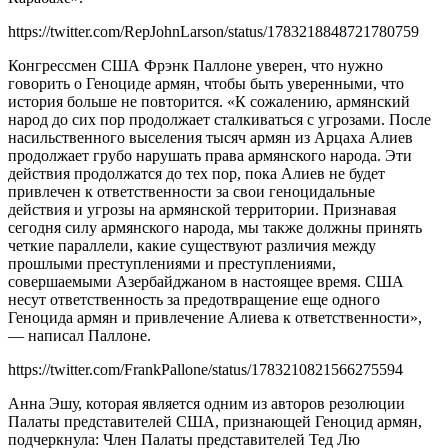
https://twitter.com/RepJohnLarson/status/1783218848721780759
Конгрессмен США Фрэнк Паллоне уверен, что нужно
говорить о Геноциде армян, чтобы быть уверенными, что
история больше не повторится. «К сожалению, армянский
народ до сих пор продолжает сталкиваться с угрозами. После
насильственного выселения тысяч армян из Арцаха Алиев
продолжает грубо нарушать права армянского народа. Эти
действия продолжатся до тех пор, пока Алиев не будет
привлечен к ответственности за свои геноцидальные
действия и угрозы на армянской территории. Признавая
сегодня силу армянского народа, мы также должны принять
четкие параллели, какие существуют различия между
прошлыми преступлениями и преступлениями,
совершаемыми Азербайджаном в настоящее время. США
несут ответственность за предотвращение еще одного
Геноцида армян и привлечение Алиева к ответственности»,
— написал Паллоне.
https://twitter.com/FrankPallone/status/1783210821566275594
Анна Эшу, которая является одним из авторов резолюции
Палаты представителей США, признающей Геноцид армян,
подчеркнула: Член Палаты представителей Тед Лю