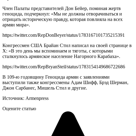
Член Палаты представителей Дон Бейер, поминая жертв
геноцида, подчеркнул: «Мы не должны отворачиваться и
отрицать историческую правду, которая повлияла на всех
армян мира».
https://twitter.com/RepDonBeyer/status/1783167101735215391
Конгрессмен США Брайан Стил написал на своей странице в
X: «В это день мы вспоминаем и тяготы, с которыми
сталкнулось армянское население Нагорного Карабаха».
https://twitter.com/RepBryanSteil/status/1783154149686722686
В 109-ю годовщину Геноцида армян с заявлениями
выступили также конгрессмены Адам Шифф, Брэд Шерман,
Джон Сарбанес, Мишель Стил и другие.
Источник: Armenpress
Оцените статью