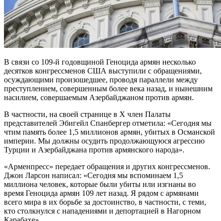
В связи со 109-й годовщиной Геноцида армян несколько
десятков конгрессменов США выступили с обращениями,
осуждающими произошедшее, проводя параллели между
преступлением, совершенным более века назад, и нынешним
насилием, совершаемым Азербайджаном против армян.
В частности, на своей странице в X член Палаты
представителей Эбигейл Спанбергер отметила: «Сегодня мы
чтим память более 1,5 миллионов армян, убитых в Османской
империи. Мы должны осудить продолжающуюся агрессию
Турции и Азербайджана против армянского народа».
«Арменпресс» передает обращения и других конгрессменов.
Джон Ларсон написал: «Сегодня мы вспоминаем 1,5
миллиона человек, которые были убиты или изгнаны во
время Геноцида армян 109 лет назад. Я рядом с армянами
всего мира в их борьбе за достоинство, в частности, с теми,
кто столкнулся с нападениями и депортацией в Нагорном
Карабахе».