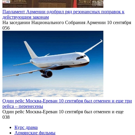
Парламент Армении одобрил ряд резонансных поправок к
действующим законам
На заседании Национального Собрания Армении 10 сентября
0
56
Один рейс Москва-Ереван 10 сентября был отменен и еще три
рейса – перенесены
Один рейс Москва-Ереван 10 сентября был отменен и еще
0
38
Курс драма
Армянские фильмы