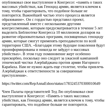
опубликовал свое выступление в Конгрессе: «память о таких
массовых убийствах, как Геноцид армян, является ключом к
тому, чтобы гарантировать, что подобное больше не
повторится. Важнейшей частью этого процесса является
образование». Он с гордостью представил проект,
представленный вместе с несколькими другими
конгрессменами, которым предусматривается в течение 5 лет
выделить Библиотеке Конгресса 10 миллионов долларов на
развитие образовательных программ, посвященных геноциду
армян, которые смогут применять преподаватели по всей
территории США. «Благодаря этому будущие поколения будут
проинформированы и никогда не забудут о массовых
убийствах». В этом году поминовение жерт особенно
прискорбно, поскольку оно следует за ужасной кампанией
этнической чистки Азербайджана против армян Нагорного
Карабаха. Нам не нужно ждать еще столетие, чтобы привлечь
Азербайджан к ответственности за совершенные
преступления».
https://twitter.com/RepAnnaEshoo/status/1783245370300010649
Член Палаты представителей Тед Лю опубликовал свое
выступление в Конгрессе: «Память о таких массовых
убийствах, как Геноцид армян, является ключом к тому, чтобы
гарантировать, что подобное больше не повторится.