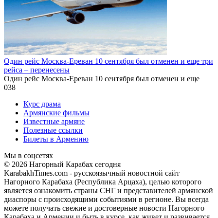
Один рейс Москва-Ереван 10 сентября был отменен и еще три
рейса – перенесены
Один рейс Москва-Ереван 10 сентября был отменен и еще
0
38
Курс драма
Армянские фильмы
Известные армяне
Полезные ссылки
Билеты в Армению
Мы в соцсетях
© 2026 Нагорный Карабах сегодня
KarabakhTimes.com - русскоязычный новостной сайт
Нагорного Карабаха (Республика Арцаха), целью которого
является ознакомить страны СНГ и представителей армянской
диаспоры с происходящими событиями в регионе. Вы всегда
можете получать свежие и достоверные новости Нагорного
Карабаха и Армении и быть в курсе, как живет и развивается