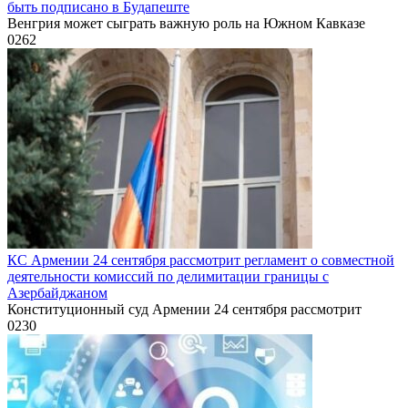
быть подписано в Будапеште
Венгрия может сыграть важную роль на Южном Кавказе
0
262
КС Армении 24 сентября рассмотрит регламент о совместной
деятельности комиссий по делимитации границы с
Азербайджаном
Конституционный суд Армении 24 сентября рассмотрит
0
230