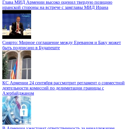
Глава МИД Армении высоко оценил твердую позицию
иранской стороны на встрече с замглавы МИД Ирана
Сиярто: Мирное соглашение между Ереваном и Баку может
быть подписано в Будапеште
КС Армении 24 сентября рассмотрит регламент о совместной
деятельности комиссий по делимитации границы с
Азербайджаном
В Армении ужесточат ответственность за ненадлежащее