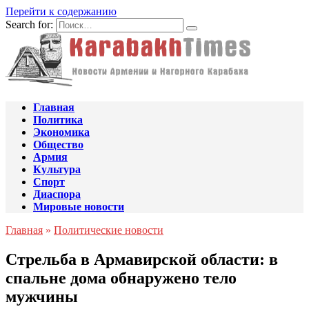
Перейти к содержанию
Search for:
Главная
Политика
Экономика
Общество
Армия
Культура
Спорт
Диаспора
Мировые новости
Главная
»
Политические новости
Стрельба в Армавирской области: в
спальне дома обнаружено тело
мужчины