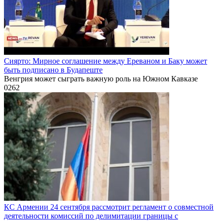
Сиярто: Мирное соглашение между Ереваном и Баку может
быть подписано в Будапеште
Венгрия может сыграть важную роль на Южном Кавказе
0
262
КС Армении 24 сентября рассмотрит регламент о совместной
деятельности комиссий по делимитации границы с