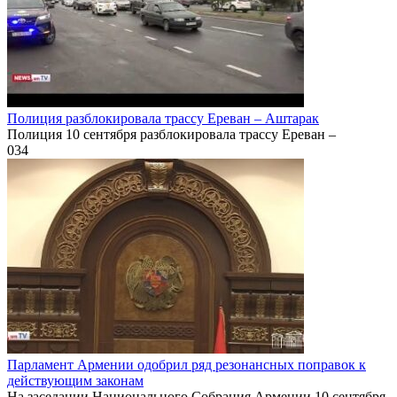
Полиция разблокировала трассу Ереван – Аштарак
Полиция 10 сентября разблокировала трассу Ереван –
0
34
Парламент Армении одобрил ряд резонансных поправок к
действующим законам
На заседании Национального Собрания Армении 10 сентября