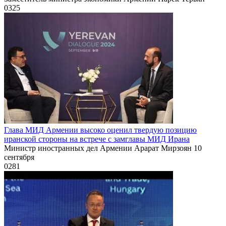
0
325
Глава МИД Армении высоко оценил твердую позицию
иранской стороны на встрече с замглавы МИД Ирана
Министр иностранных дел Армении Арарат Мирзоян 10
сентября
0
281