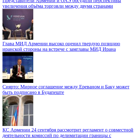
Представители Армении и ОАЭ обсудили перспективы
увеличения объёма торговли между двумя странами
Глава МИД Армении высоко оценил твердую позицию
иранской стороны на встрече с замглавы МИД Ирана
Сиярто: Мирное соглашение между Ереваном и Баку может
быть подписано в Будапеште
КС Армении 24 сентября рассмотрит регламент о совместной
деятельности комиссий по делимитации границы с