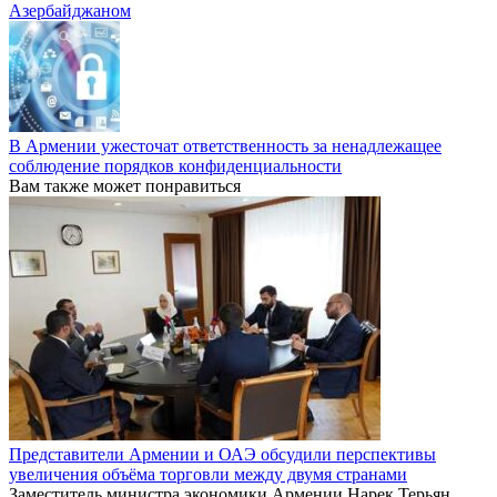
Азербайджаном
В Армении ужесточат ответственность за ненадлежащее
соблюдение порядков конфиденциальности
Вам также может понравиться
Представители Армении и ОАЭ обсудили перспективы
увеличения объёма торговли между двумя странами
Заместитель министра экономики Армении Нарек Терьян