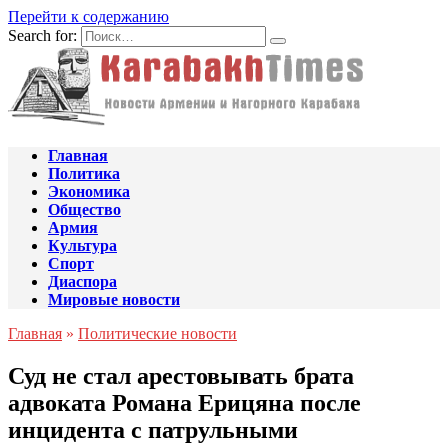
Перейти к содержанию
Search for:
Главная
Политика
Экономика
Общество
Армия
Культура
Спорт
Диаспора
Мировые новости
Главная
»
Политические новости
Суд не стал арестовывать брата
адвоката Романа Ерицяна после
инцидента с патрульными